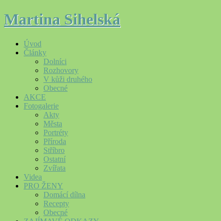
Martina Sihelská
Úvod
Články
Dolníci
Rozhovory
V kůži druhého
Obecné
AKCE
Fotogalerie
Akty
Města
Portréty
Příroda
Stříbro
Ostatní
Zvířata
Videa
PRO ŽENY
Domácí dílna
Recepty
Obecné