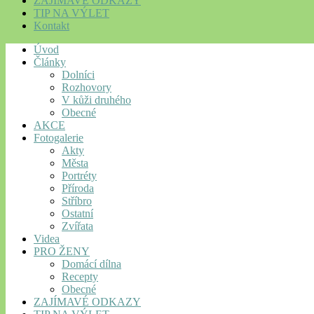
ZAJÍMAVÉ ODKAZY
TIP NA VÝLET
Kontakt
Úvod
Články
Dolníci
Rozhovory
V kůži druhého
Obecné
AKCE
Fotogalerie
Akty
Města
Portréty
Příroda
Stříbro
Ostatní
Zvířata
Videa
PRO ŽENY
Domácí dílna
Recepty
Obecné
ZAJÍMAVÉ ODKAZY