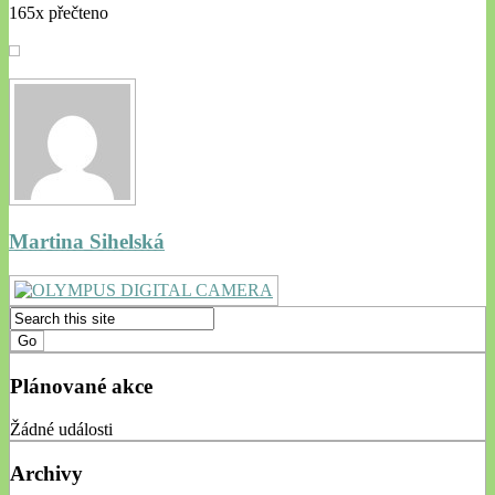
165x přečteno
Martina Sihelská
Plánované akce
Žádné události
Archivy