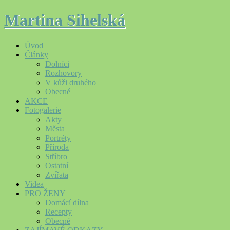
Martina Sihelská
Úvod
Články
Dolníci
Rozhovory
V kůži druhého
Obecné
AKCE
Fotogalerie
Akty
Města
Portréty
Příroda
Stříbro
Ostatní
Zvířata
Videa
PRO ŽENY
Domácí dílna
Recepty
Obecné