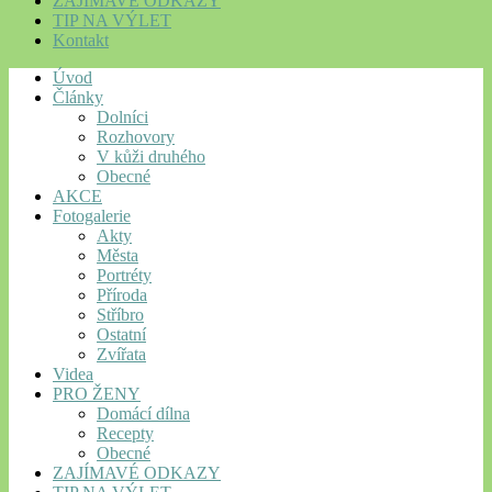
ZAJÍMAVÉ ODKAZY
TIP NA VÝLET
Kontakt
Úvod
Články
Dolníci
Rozhovory
V kůži druhého
Obecné
AKCE
Fotogalerie
Akty
Města
Portréty
Příroda
Stříbro
Ostatní
Zvířata
Videa
PRO ŽENY
Domácí dílna
Recepty
Obecné
ZAJÍMAVÉ ODKAZY