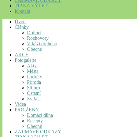
ZAJÍMAVÉ ODKAZY
TIP NA VÝLET
Kontakt
Úvod
Články
Dolníci
Rozhovory
V kůži druhého
Obecné
AKCE
Fotogalerie
Akty
Města
Portréty
Příroda
Stříbro
Ostatní
Zvířata
Videa
PRO ŽENY
Domácí dílna
Recepty
Obecné
ZAJÍMAVÉ ODKAZY