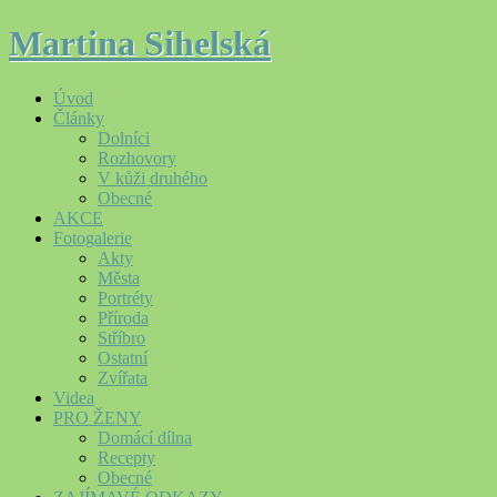
Martina Sihelská
Úvod
Články
Dolníci
Rozhovory
V kůži druhého
Obecné
AKCE
Fotogalerie
Akty
Města
Portréty
Příroda
Stříbro
Ostatní
Zvířata
Videa
PRO ŽENY
Domácí dílna
Recepty
Obecné