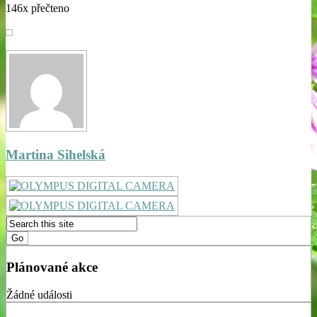
146x přečteno
Martina Sihelská
Plánované akce
Žádné události