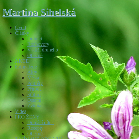
Martina Sihelská
Úvod
Články
Dolníci
Rozhovory
V kůži druhého
Obecné
AKCE
Fotogalerie
Akty
Města
Portréty
Příroda
Stříbro
Ostatní
Zvířata
Videa
PRO ŽENY
Domácí dílna
Recepty
Obecné