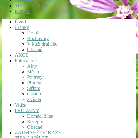
ZAJÍMAVÉ ODKAZY
TIP NA VÝLET
Kontakt
Úvod
Články
Dolníci
Rozhovory
V kůži druhého
Obecné
AKCE
Fotogalerie
Akty
Města
Portréty
Příroda
Stříbro
Ostatní
Zvířata
Videa
PRO ŽENY
Domácí dílna
Recepty
Obecné
ZAJÍMAVÉ ODKAZY