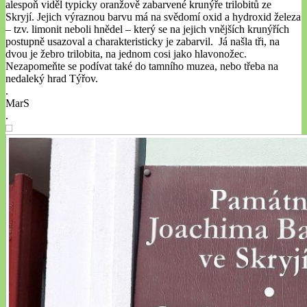
alespoň viděl typicky oranžově zabarvené krunýře trilobitů ze
Skryjí. Jejich výraznou barvu má na svědomí oxid a hydroxid železa
– tzv. limonit neboli hnědel – který se na jejich vnějších krunýřích
postupně usazoval a charakteristicky je zabarvil. Já našla tři, na
dvou je žebro trilobita, na jednom cosi jako hlavonožec.
Nezapomeňte se podívat také do tamního muzea, nebo třeba na
nedaleký hrad Týřov.
.
MarS
.