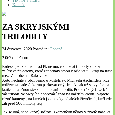
TIP NA VÝLET
Kontakt
ZA SKRYJSKÝMI
TRILOBITY
24 července, 2020|Posted in:
Obecné
2 067x přečteno
Padesát pět kilometrů od Plzně můžete hledat trilobity a další
zajímavé živočichy, které zanechaly stopu v břidlici u Skryjí na trase
mezi Zbirohem a Rakovníkem.
Auto necháte v obci přímo u kostela sv. Michaela Archanděla, kde
můžete za padesát korun parkovat celý den. A pak už se vydáte na
krátkou naučnou stezku na hledání trilobitů. Podle různých webů
vás trilobit ve Skryjích doprovází snad na každém kroku. Najdete
různé kameny , na kterých jsou znaky nějakých živočichů, kteří zde
žili před 500 milióny lety.
Jak se říká, snad každý sběratel zkamenělin někdy v životě našel či