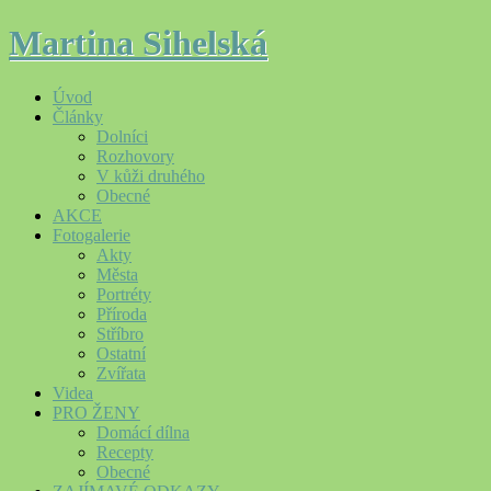
Martina Sihelská
Úvod
Články
Dolníci
Rozhovory
V kůži druhého
Obecné
AKCE
Fotogalerie
Akty
Města
Portréty
Příroda
Stříbro
Ostatní
Zvířata
Videa
PRO ŽENY
Domácí dílna
Recepty
Obecné