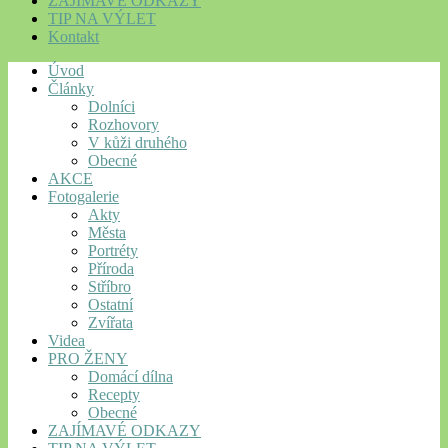
ZAJÍMAVÉ ODKAZY
TIP NA VÝLET
Kontakt
Úvod
Články
Dolníci
Rozhovory
V kůži druhého
Obecné
AKCE
Fotogalerie
Akty
Města
Portréty
Příroda
Stříbro
Ostatní
Zvířata
Videa
PRO ŽENY
Domácí dílna
Recepty
Obecné
ZAJÍMAVÉ ODKAZY