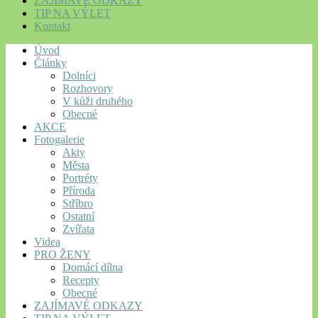
ZAJÍMAVÉ ODKAZY
TIP NA VÝLET
Kontakt
Úvod
Články
Dolníci
Rozhovory
V kůži druhého
Obecné
AKCE
Fotogalerie
Akty
Města
Portréty
Příroda
Stříbro
Ostatní
Zvířata
Videa
PRO ŽENY
Domácí dílna
Recepty
Obecné
ZAJÍMAVÉ ODKAZY