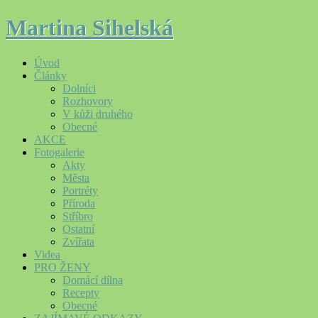
Martina Sihelská
Úvod
Články
Dolníci
Rozhovory
V kůži druhého
Obecné
AKCE
Fotogalerie
Akty
Města
Portréty
Příroda
Stříbro
Ostatní
Zvířata
Videa
PRO ŽENY
Domácí dílna
Recepty
Obecné