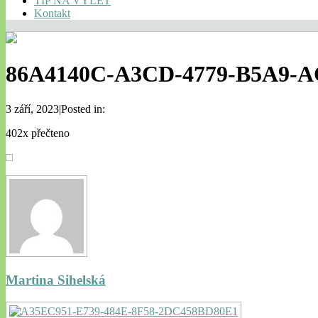
TIP NA VÝLET
Kontakt
86A4140C-A3CD-4779-B5A9-A
3 září, 2023|Posted in:
402x přečteno
Martina Sihelská