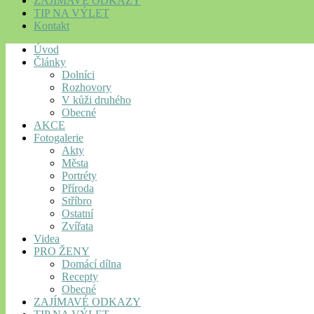
ZAJÍMAVÉ ODKAZY
TIP NA VÝLET
Kontakt
Úvod
Články
Dolníci
Rozhovory
V kůži druhého
Obecné
AKCE
Fotogalerie
Akty
Města
Portréty
Příroda
Stříbro
Ostatní
Zvířata
Videa
PRO ŽENY
Domácí dílna
Recepty
Obecné
ZAJÍMAVÉ ODKAZY