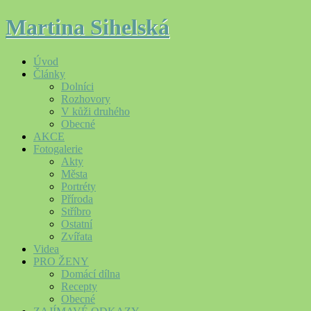
Martina Sihelská
Úvod
Články
Dolníci
Rozhovory
V kůži druhého
Obecné
AKCE
Fotogalerie
Akty
Města
Portréty
Příroda
Stříbro
Ostatní
Zvířata
Videa
PRO ŽENY
Domácí dílna
Recepty
Obecné