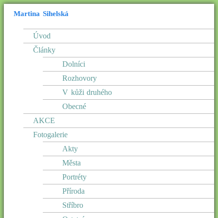
Martina Sihelská
Úvod
Články
Dolníci
Rozhovory
V kůži druhého
Obecné
AKCE
Fotogalerie
Akty
Města
Portréty
Příroda
Stříbro