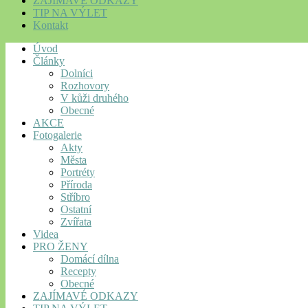
ZAJÍMAVÉ ODKAZY
TIP NA VÝLET
Kontakt
Úvod
Články
Dolníci
Rozhovory
V kůži druhého
Obecné
AKCE
Fotogalerie
Akty
Města
Portréty
Příroda
Stříbro
Ostatní
Zvířata
Videa
PRO ŽENY
Domácí dílna
Recepty
Obecné
ZAJÍMAVÉ ODKAZY