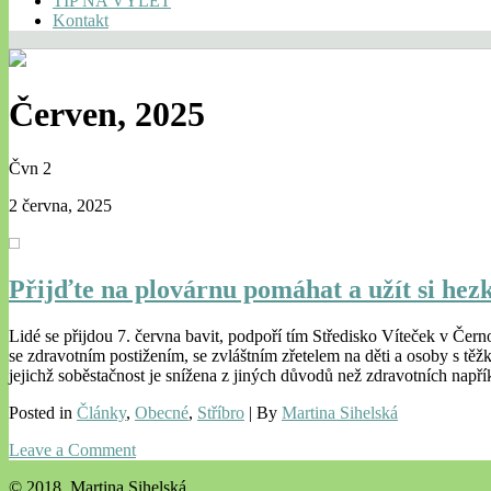
TIP NA VÝLET
Kontakt
Červen, 2025
Čvn
2
2 června, 2025
Přijďte na plovárnu pomáhat a užít si hez
Lidé se přijdou 7. června bavit, podpoří tím Středisko Víteček v Čern
se zdravotním postižením, se zvláštním zřetelem na děti a osoby s 
jejichž soběstačnost je snížena z jiných důvodů než zdravotních nap
Posted in
Články
,
Obecné
,
Stříbro
| By
Martina Sihelská
Leave a Comment
© 2018, Martina Sihelská.