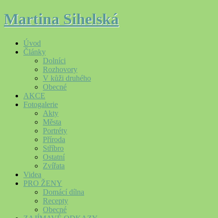
Martina Sihelská
Úvod
Články
Dolníci
Rozhovory
V kůži druhého
Obecné
AKCE
Fotogalerie
Akty
Města
Portréty
Příroda
Stříbro
Ostatní
Zvířata
Videa
PRO ŽENY
Domácí dílna
Recepty
Obecné