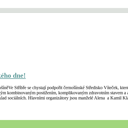
kého dne!
ošíněVe Stříbře se chystají podpořit černošínské Středisko Víteček, kt
těžkým kombinovaným postižením, komplikovaným zdravotním stavem a a
říklad sociálních. Hlavními organizátory jsou manželé Alena a Kamil K