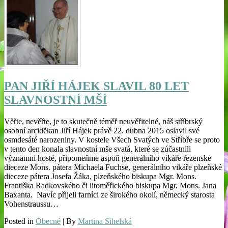
PAN JIŘÍ HÁJEK SLAVIL 80 LET
SLAVNOSTNÍ MŠÍ
Věřte, nevěřte, je to skutečně téměř neuvěřitelné, náš stříbrský
osobní arciděkan Jiří Hájek právě 22. dubna 2015 oslavil své
osmdesáté narozeniny. V kostele Všech Svatých ve Stříbře se proto
v tento den konala slavnostní mše svatá, které se zúčastnili
významní hosté, připomeňme aspoň generálního vikáře řezenské
dieceze Mons. pátera Michaela Fuchse, generálního vikáře plzeňské
dieceze pátera Josefa Žáka, plzeňského biskupa Mgr. Mons.
Františka Radkovského či litoměřického biskupa Mgr. Mons. Jana
Baxanta. Navíc přijeli farníci ze širokého okolí, německý starosta
Vohenstraussu…
Posted in
Obecné
| By
Martina Sihelská