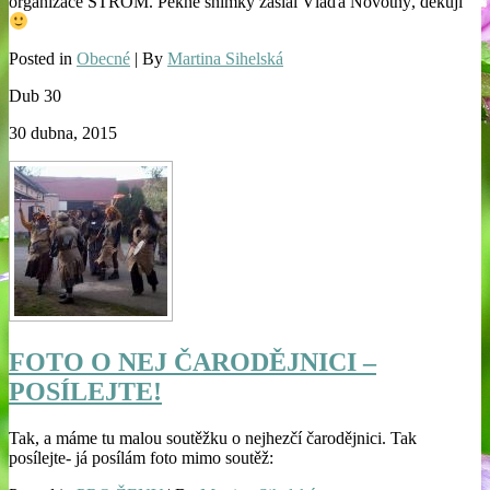
organizace STROM. Pěkné snímky zaslal Vláďa Novotný, děkuji
Posted in
Obecné
| By
Martina Sihelská
Dub
30
30 dubna, 2015
FOTO O NEJ ČARODĚJNICI –
POSÍLEJTE!
Tak, a máme tu malou soutěžku o nejhezčí čarodějnici. Tak
posílejte- já posílám foto mimo soutěž: