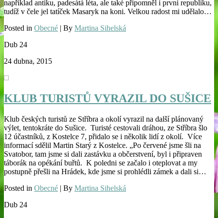
například antiku, padesátá léta, ale také připomněl i první republiku,
tudíž v čele jel tatíček Masaryk na koni. Velkou radost mi udělalo…
Posted in
Obecné
| By
Martina Sihelská
Dub
24
24 dubna, 2015
KLUB TURISTŮ VYRAZIL DO SUŠICE
Klub českých turistů ze Stříbra a okolí vyrazil na další plánovaný
výlet, tentokráte do Sušice. Turisté cestovali dráhou, ze Stříbra šlo
12 účastníků, z Kostelce 7, přidalo se i několik lidí z okolí. Více
informací sdělil Martin Starý z Kostelce. „Po červené jsme šli na
Svatobor, tam jsme si dali zastávku a občerstvení, byl i připraven
táborák na opékání buřtů. K poledni se začalo i oteplovat a my
postupně přešli na Hrádek, kde jsme si prohlédli zámek a dali si…
Posted in
Obecné
| By
Martina Sihelská
Dub
24