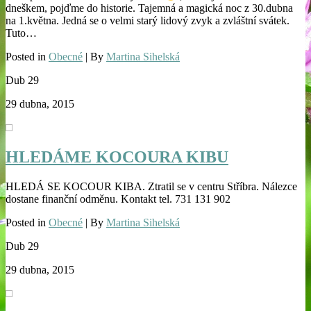
dneškem, pojďme do historie. Tajemná a magická noc z 30.dubna
na 1.května. Jedná se o velmi starý lidový zvyk a zvláštní svátek.
Tuto…
Posted in
Obecné
| By
Martina Sihelská
Dub
29
29 dubna, 2015
HLEDÁME KOCOURA KIBU
HLEDÁ SE KOCOUR KIBA. Ztratil se v centru Stříbra. Nálezce
dostane finanční odměnu. Kontakt tel. 731 131 902
Posted in
Obecné
| By
Martina Sihelská
Dub
29
29 dubna, 2015