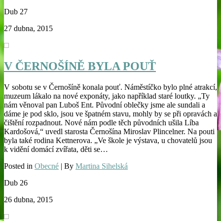
Dub
27
27 dubna, 2015
V ČERNOŠÍNĚ BYLA POUŤ
V sobotu se v Černošíně konala pouť. Náměstíčko bylo plné atrakcí,
muzeum lákalo na nové exponáty, jako například staré loutky. „Ty
nám věnoval pan Luboš Ent. Původní oblečky jsme ale sundali a
dáme je pod sklo, jsou ve špatném stavu, mohly by se při opravách a
čištění rozpadnout. Nové nám podle těch původních ušila Líba
Kardošová,“ uvedl starosta Černošína Miroslav Plincelner. Na pouti
byla také rodina Kettnerova. „Ve škole je výstava, u chovatelů jsou
k vidění domácí zvířata, děti se…
Posted in
Obecné
| By
Martina Sihelská
Dub
26
26 dubna, 2015