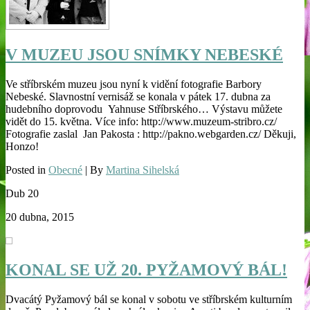
V MUZEU JSOU SNÍMKY NEBESKÉ
Ve stříbrském muzeu jsou nyní k vidění fotografie Barbory
Nebeské. Slavnostní vernisáž se konala v pátek 17. dubna za
hudebního doprovodu Yahnuse Stříbrského… Výstavu můžete
vidět do 15. května. Více info: http://www.muzeum-stribro.cz/
Fotografie zaslal Jan Pakosta : http://pakno.webgarden.cz/ Děkuji,
Honzo!
Posted in
Obecné
| By
Martina Sihelská
Dub
20
20 dubna, 2015
KONAL SE UŽ 20. PYŽAMOVÝ BÁL!
Dvacátý Pyžamový bál se konal v sobotu ve stříbrském kulturním