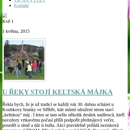
TIP NA VÝLET
Kontakt
Kvě
1
1 května, 2015
U ŘEKY STOJÍ KELTSKÁ MÁJKA
Řekla bych, že je už tradicí se každý rok 30. dubna scházet u
Koubkovy branky ve Stříbře, kde místní sdružení strom staví
„keltskou“ máj . I letos se tam sešlo několik desítek nadšenců, kteří
navzdory vrtkavému počasí přišli podpořit předmájový večer,
posedět u ohně a dát si buřta. Akci pravidelně pořádá nezisková