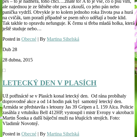
pes – to je nádhera, toho chci….znáte to! A to je vše, co o psu vím,
ale najednou je ze štěněte obr pes a zkouší, co jeho pán nebo
panička vydrží. Obvykle je to kolem jednoho roka života psa a hurá
na cvičák, tam poradí případně se psem něco udělají a bude klid.
Tak takhle to opravdu nefunguje. K čemu si třeba mladá holka, která
ještě studuje nebo…
Posted in
Obecné
| By
Martina Sihelská
Dub
28
28 dubna, 2015
LETECKÝ DEN V PLASÍCH
Už potřinácté se v Plasích konal letecký den. Od rána probíhaly
doprovodné akce a od 14 hodin pak byl samotný letecký den.
Armáda se představila s letouny Jas 39 Gripen a L 159 Alca. Policie
zasáhla z vrtulníku Bell 412HP, vystoupil i mistr Evropy v akrobacii
Martin Šonka a další báječní muži na létajících strojích. Foto:
Vladimír Novotný.
Posted in
Obecné
| By
Martina Sihelská