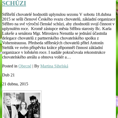
SCHŮZI
Stříbrští chovatelé hodnotili uplynulou sezonu V sobotu 18.dubna
2015 se sešli členové Českého svazu chovatelů, základní organizace
Stříbro na své výroční členské schůzi, aby zhodnotili svojí činnost v
uplynulém roce. Kromě zástupce města Stříbra starosty Bc. Karla
Lukeše a senátora Mgr. Miroslava Nenutila se jednání účastnila
delegace chovatelů z partnerského chovatelského spolku z
Vohenstraussu. Předseda stříbrských chovatelů přítel Antonín
Stehlík ve svém příspěvku krátce připomněl činnost základní
organizace v loňském roce. I nadále pokračovala rekonstrukce
chovatelského areálu a obnova voliér a…
Posted in
Obecné
| By
Martina Sihelská
Dub
21
21 dubna, 2015