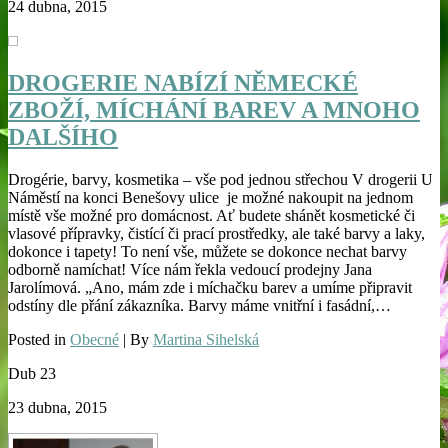
24 dubna, 2015
DROGERIE NABÍZÍ NĚMECKÉ
ZBOŽÍ, MÍCHÁNÍ BAREV A MNOHO
DALŠÍHO
Drogérie, barvy, kosmetika – vše pod jednou střechou V drogerii U
Náměstí na konci Benešovy ulice je možné nakoupit na jednom
místě vše možné pro domácnost. Ať budete shánět kosmetické či
vlasové přípravky, čistící či prací prostředky, ale také barvy a laky,
dokonce i tapety! To není vše, můžete se dokonce nechat barvy
odborně namíchat! Více nám řekla vedoucí prodejny Jana
Jarolímová. „Ano, mám zde i míchačku barev a umíme připravit
odstíny dle přání zákazníka. Barvy máme vnitřní i fasádní,…
Posted in
Obecné
| By
Martina Sihelská
Dub
23
23 dubna, 2015