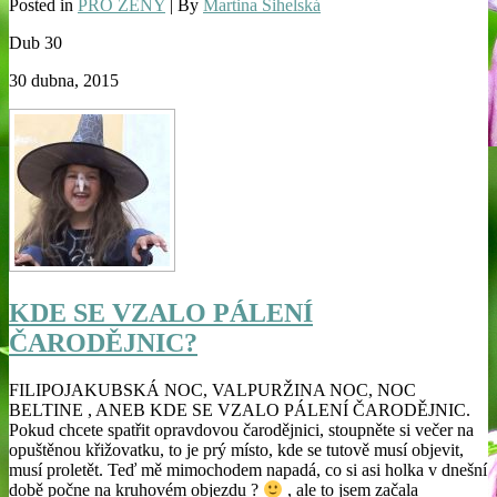
Posted in
PRO ŽENY
| By
Martina Sihelská
Dub
30
30 dubna, 2015
KDE SE VZALO PÁLENÍ
ČARODĚJNIC?
FILIPOJAKUBSKÁ NOC, VALPURŽINA NOC, NOC
BELTINE , ANEB KDE SE VZALO PÁLENÍ ČARODĚJNIC.
Pokud chcete spatřit opravdovou čarodějnici, stoupněte si večer na
opuštěnou křižovatku, to je prý místo, kde se tutově musí objevit,
musí proletět. Teď mě mimochodem napadá, co si asi holka v dnešní
době počne na kruhovém objezdu ?
, ale to jsem začala