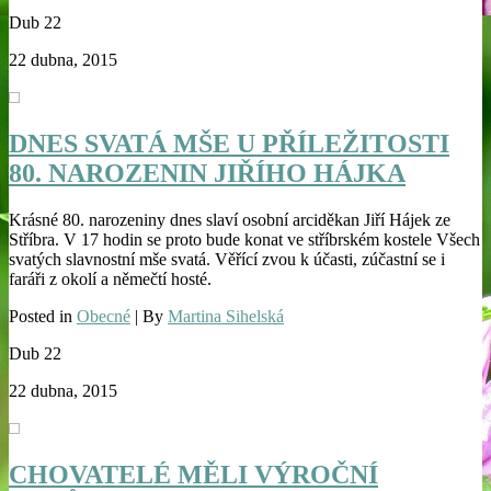
Dub
22
22 dubna, 2015
DNES SVATÁ MŠE U PŘÍLEŽITOSTI
80. NAROZENIN JIŘÍHO HÁJKA
Krásné 80. narozeniny dnes slaví osobní arciděkan Jiří Hájek ze
Stříbra. V 17 hodin se proto bude konat ve stříbrském kostele Všech
svatých slavnostní mše svatá. Věřící zvou k účasti, zúčastní se i
faráři z okolí a němečtí hosté.
Posted in
Obecné
| By
Martina Sihelská
Dub
22
22 dubna, 2015
CHOVATELÉ MĚLI VÝROČNÍ