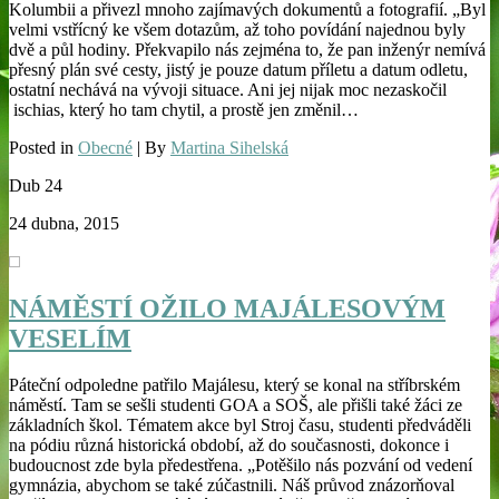
Kolumbii a přivezl mnoho zajímavých dokumentů a fotografií. „Byl
velmi vstřícný ke všem dotazům, až toho povídání najednou byly
dvě a půl hodiny. Překvapilo nás zejména to, že pan inženýr nemívá
přesný plán své cesty, jistý je pouze datum příletu a datum odletu,
ostatní nechává na vývoji situace. Ani jej nijak moc nezaskočil
ischias, který ho tam chytil, a prostě jen změnil…
Posted in
Obecné
| By
Martina Sihelská
Dub
24
24 dubna, 2015
NÁMĚSTÍ OŽILO MAJÁLESOVÝM
VESELÍM
Páteční odpoledne patřilo Majálesu, který se konal na stříbrském
náměstí. Tam se sešli studenti GOA a SOŠ, ale přišli také žáci ze
základních škol. Tématem akce byl Stroj času, studenti předváděli
na pódiu různá historická období, až do současnosti, dokonce i
budoucnost zde byla předestřena. „Potěšilo nás pozvání od vedení
gymnázia, abychom se také zúčastnili. Náš průvod znázorňoval