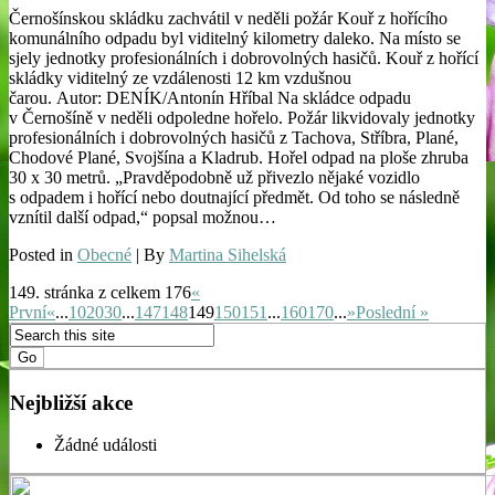
Černošínskou skládku zachvátil v neděli požár Kouř z hořícího
komunálního odpadu byl viditelný kilometry daleko. Na místo se
sjely jednotky profesionálních i dobrovolných hasičů. Kouř z hořící
skládky viditelný ze vzdálenosti 12 km vzdušnou
čarou. Autor: DENÍK/Antonín Hříbal Na skládce odpadu
v Černošíně v neděli odpoledne hořelo. Požár likvidovaly jednotky
profesionálních i dobrovolných hasičů z Tachova, Stříbra, Plané,
Chodové Plané, Svojšína a Kladrub. Hořel odpad na ploše zhruba
30 x 30 metrů. „Pravděpodobně už přivezlo nějaké vozidlo
s odpadem i hořící nebo doutnající předmět. Od toho se následně
vznítil další odpad,“ popsal možnou…
Posted in
Obecné
| By
Martina Sihelská
149. stránka z celkem 176
«
První
«
...
10
20
30
...
147
148
149
150
151
...
160
170
...
»
Poslední »
Nejbližší akce
Žádné události