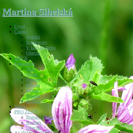
Martina Sihelská
Úvod
Články
Dolníci
Rozhovory
V kůži druhého
Obecné
AKCE
Fotogalerie
Akty
Města
Portréty
Příroda
Stříbro
Ostatní
Zvířata
Videa
PRO ŽENY
Domácí dílna
Recepty
Obecné