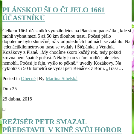
PLÁNSKOU ŠLO ČI JELO 1661
ÚČASTNÍKŮ
Celkem 1661 účastníků vyrazilo letos na Plánskou padesátku, kde si
mohli vybrat mezi 5 až 50 km dlouhou trasu. Počasí přálo
dopoledne bylo slunečné, až v odpoledních hodinách se zatáhlo. Na
jedenáctikilometrovou trasu se vydaly i Štěpánka a Vendula
Kozákovy z Plané. „My chodíme skoro každý rok, tedy pokud
zrovna není špatné počasí. Někdy jsou s námi rodiče, ale letos
nemohli. Počasí je fajn, vyšlo to pěkně,“ uvedly Kozákovy. Na
cyklotrasu 50 kilometrů se vydal petr Benáček z Boru. „Trasa…
Posted in
Obecné
| By
Martina Sihelská
Dub
25
25 dubna, 2015
REŽISÉR PETR SMAZAL
PŘEDSTAVIL V KINĚ SVŮJ HOROR