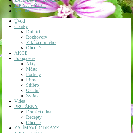
ZAJÍMAVÉ ODKAZY
TIP NA VÝLET
Kontakt
Úvod
Články
Dolníci
Rozhovory
V kůži druhého
Obecné
AKCE
Fotogalerie
Akty
Města
Portréty
Příroda
Stříbro
Ostatní
Zvířata
Videa
PRO ŽENY
Domácí dílna
Recepty
Obecné
ZAJÍMAVÉ ODKAZY