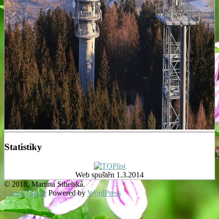
Statistiky
Web spuštěn 1.3.2014
© 2018, Martina Sihelská.
Cirrus Theme
Powered by
WordPress