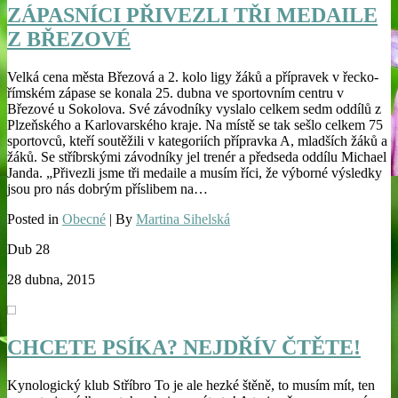
ZÁPASNÍCI PŘIVEZLI TŘI MEDAILE
Z BŘEZOVÉ
Velká cena města Březová a 2. kolo ligy žáků a přípravek v řecko-
římském zápase se konala 25. dubna ve sportovním centru v
Březové u Sokolova. Své závodníky vyslalo celkem sedm oddílů z
Plzeňského a Karlovarského kraje. Na místě se tak sešlo celkem 75
sportovců, kteří soutěžili v kategoriích přípravka A, mladších žáků a
žáků. Se stříbrskými závodníky jel trenér a předseda oddílu Michael
Janda. „Přivezli jsme tři medaile a musím říci, že výborné výsledky
jsou pro nás dobrým příslibem na…
Posted in
Obecné
| By
Martina Sihelská
Dub
28
28 dubna, 2015
CHCETE PSÍKA? NEJDŘÍV ČTĚTE!
Kynologický klub Stříbro To je ale hezké štěně, to musím mít, ten