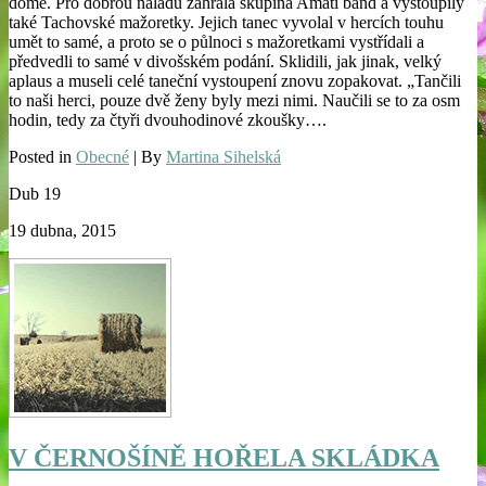
domě. Pro dobrou náladu zahrála skupina Amati band a vystoupily
také Tachovské mažoretky. Jejich tanec vyvolal v hercích touhu
umět to samé, a proto se o půlnoci s mažoretkami vystřídali a
předvedli to samé v divošském podání. Sklidili, jak jinak, velký
aplaus a museli celé taneční vystoupení znovu zopakovat. „Tančili
to naši herci, pouze dvě ženy byly mezi nimi. Naučili se to za osm
hodin, tedy za čtyři dvouhodinové zkoušky….
Posted in
Obecné
| By
Martina Sihelská
Dub
19
19 dubna, 2015
V ČERNOŠÍNĚ HOŘELA SKLÁDKA