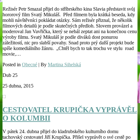
Režisér Petr Smazal přijel do stříbrského kina Slavia představit svůj
hororový film Svatý Mikuláš. Před filmem byla krátká beseda, kdy
mohli návštěvníci pokládat otázky. Sám režisér přiznal, že několik
filmových detailů je podle skutečných předloh. Slovem provázel a
moderoval Jan Vavřička, který se nebál zeptat ani na konečnou cenu
výroby filmu. Svatý Mikuláš je podle diváků dost ponurou
záležitostí, nic pro slabší povahy. Snad proto prý další projekt bude
spíše komediálního žánru. „Chtěl bych to tak trochu ve stylu road
movie,…
Posted in
Obecné
| By
Martina Sihelská
Dub
25
25 dubna, 2015
CESTOVATEL KRUPIČKA VYPRÁVĚL
O KOLUMBII
V pátek 24. dubna přijel do kladrubského kulturního domu
tachovský cestovatel Jiří Krupička. Přišel vyprávět o své cestě po