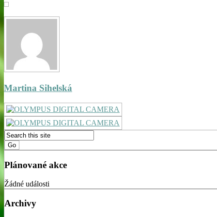
Martina Sihelská
Plánované akce
Žádné události
Archivy