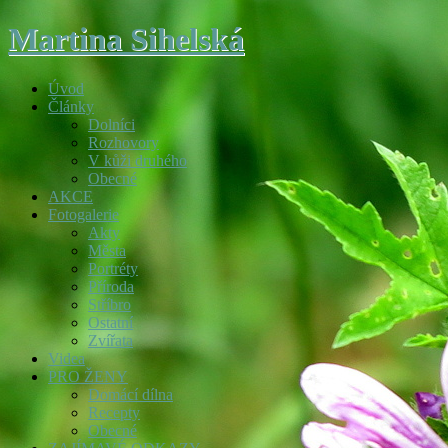
Martina Sihelská
Úvod
Články
Dolníci
Rozhovory
V kůži druhého
Obecné
AKCE
Fotogalerie
Akty
Města
Portréty
Příroda
Stříbro
Ostatní
Zvířata
Videa
PRO ŽENY
Domácí dílna
Recepty
Obecné