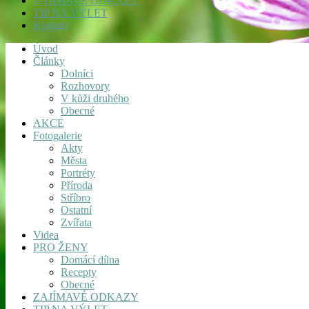
ZAJÍMAVÉ ODKAZY
TIP NA VÝLET
Kontakt
Úvod
Články
Dolníci
Rozhovory
V kůži druhého
Obecné
AKCE
Fotogalerie
Akty
Města
Portréty
Příroda
Stříbro
Ostatní
Zvířata
Videa
PRO ŽENY
Domácí dílna
Recepty
Obecné
ZAJÍMAVÉ ODKAZY