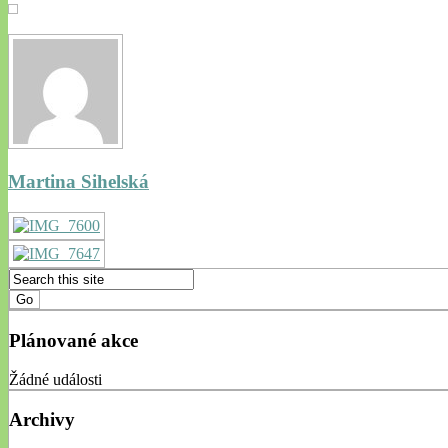
Martina Sihelská
Plánované akce
Žádné události
Archivy