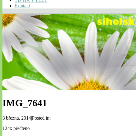
TIP NA VÝLET
Kontakt
IMG_7641
3 března, 2014|Posted in:
124x přečteno