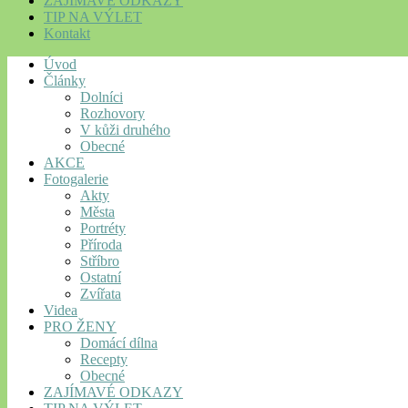
ZAJÍMAVÉ ODKAZY
TIP NA VÝLET
Kontakt
Úvod
Články
Dolníci
Rozhovory
V kůži druhého
Obecné
AKCE
Fotogalerie
Akty
Města
Portréty
Příroda
Stříbro
Ostatní
Zvířata
Videa
PRO ŽENY
Domácí dílna
Recepty
Obecné
ZAJÍMAVÉ ODKAZY