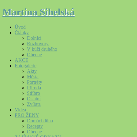
Martina Sihelská
Úvod
Články
Dolníci
Rozhovory
V kůži druhého
Obecné
AKCE
Fotogalerie
Akty
Města
Portréty
Příroda
Stříbro
Ostatní
Zvířata
Videa
PRO ŽENY
Domácí dílna
Recepty
Obecné