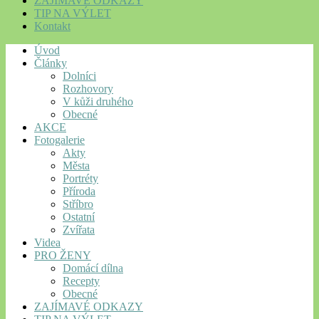
ZAJÍMAVÉ ODKAZY
TIP NA VÝLET
Kontakt
Úvod
Články
Dolníci
Rozhovory
V kůži druhého
Obecné
AKCE
Fotogalerie
Akty
Města
Portréty
Příroda
Stříbro
Ostatní
Zvířata
Videa
PRO ŽENY
Domácí dílna
Recepty
Obecné
ZAJÍMAVÉ ODKAZY