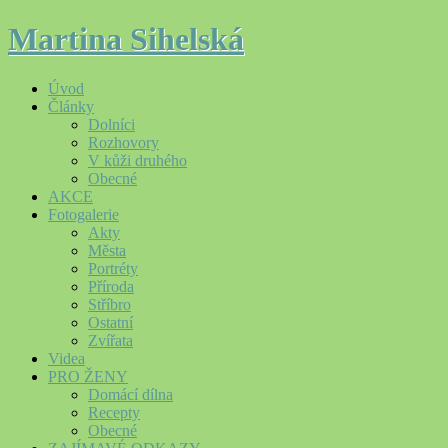
Martina Sihelská
Úvod
Články
Dolníci
Rozhovory
V kůži druhého
Obecné
AKCE
Fotogalerie
Akty
Města
Portréty
Příroda
Stříbro
Ostatní
Zvířata
Videa
PRO ŽENY
Domácí dílna
Recepty
Obecné