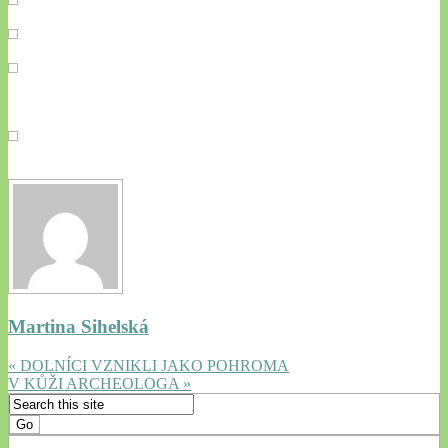
Martina Sihelská
« DOLNÍCI VZNIKLI JAKO POHROMA
V KŮŽI ARCHEOLOGA »