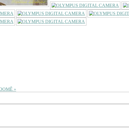
DOMĚ »