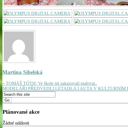
Martina Sihelská
« TOMÁŠ TÓTH: Ve škole mi zakazovali malovat..
MODELÁŘI PŘEDVEDLI LETADLA I AUTA V KULTURNÍM 
Plánované akce
Žádné události