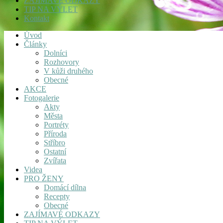
ZAJÍMAVÉ ODKAZY
TIP NA VÝLET
Kontakt
Úvod
Články
Dolníci
Rozhovory
V kůži druhého
Obecné
AKCE
Fotogalerie
Akty
Města
Portréty
Příroda
Stříbro
Ostatní
Zvířata
Videa
PRO ŽENY
Domácí dílna
Recepty
Obecné
ZAJÍMAVÉ ODKAZY