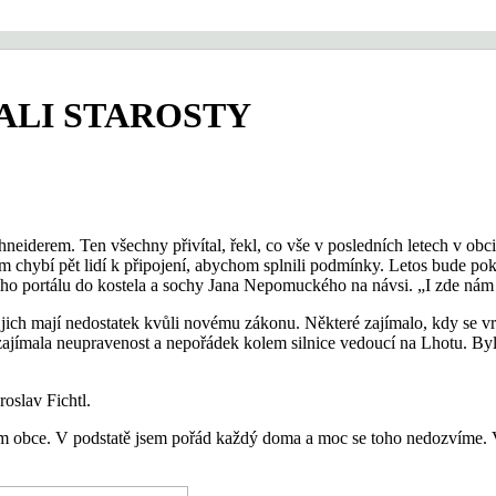
TALI STAROSTY
hneiderem. Ten všechny přivítal, řekl, co vše v posledních letech v obci
 nám chybí pět lidí k připojení, abychom splnili podmínky. Letos bude po
ního portálu do kostela a sochy Jana Nepomuckého na návsi. „I zde nám
e jich mají nedostatek kvůli novému zákonu. Některé zajímalo, kdy se 
 zajímala neupravenost a nepořádek kolem silnice vedoucí na Lhotu. B
roslav Fichtl.
ěním obce. V podstatě jsem pořád každý doma a moc se toho nedozvíme. 