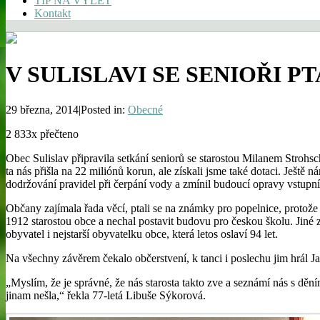
TIP NA VÝLET
Kontakt
V SULISLAVI SE SENIOŘI P
29 března, 2014|Posted in:
Obecné
2 833x přečteno
Obec Sulislav připravila setkání seniorů se starostou Milanem Strohsc
ta nás přišla na 22 miliónů korun, ale získali jsme také dotaci. Ještě
dodržování pravidel při čerpání vody a zmínil budoucí opravy vstup
Občany zajímala řada věcí, ptali se na známky pro popelnice, protož
1912 starostou obce a nechal postavit budovu pro českou školu. Jiné
obyvatel i nejstarší obyvatelku obce, která letos oslaví 94 let.
Na všechny závěrem čekalo občerstvení, k tanci i poslechu jim hrál Ja
„Myslím, že je správné, že nás starosta takto zve a seznámí nás s d
jinam nešla,“ řekla 77-letá Libuše Sýkorová.