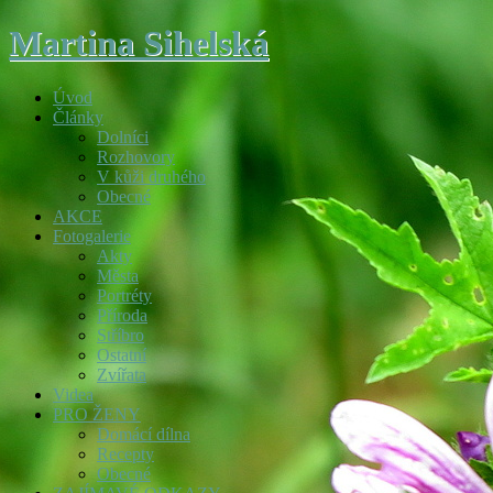
Martina Sihelská
Úvod
Články
Dolníci
Rozhovory
V kůži druhého
Obecné
AKCE
Fotogalerie
Akty
Města
Portréty
Příroda
Stříbro
Ostatní
Zvířata
Videa
PRO ŽENY
Domácí dílna
Recepty
Obecné