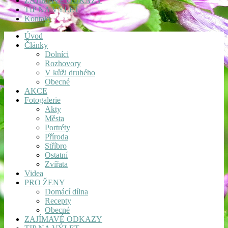
ZAJÍMAVÉ ODKAZY
TIP NA VÝLET
Kontakt
Úvod
Články
Dolníci
Rozhovory
V kůži druhého
Obecné
AKCE
Fotogalerie
Akty
Města
Portréty
Příroda
Stříbro
Ostatní
Zvířata
Videa
PRO ŽENY
Domácí dílna
Recepty
Obecné
ZAJÍMAVÉ ODKAZY