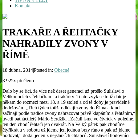
TIP NA VÝLET
Kontakt
TRAKAŘE A ŘEHTAČKY
NAHRADILY ZVONY V
ŘÍMĚ
18 dubna, 2014|Posted in:
Obecné
3 925x přečteno
Dalo by se říci, že více než deset generací už prošlo Sulislaví o
Velikonocích s řehtačkami a trakárky. Tento zvyk se totiž datuje
někam do rozmezí mezi 18. a 19 století a od té doby je pravidelně
dodržován. „Třetí týden totiž odlétají zvony do Říma a kluci
začínají podle tradice zvony nahrazovat právě klapáním a řehtáním,“
uvedl patnáctiletý Mário Serdžik. „Začali jsme ve čtvrtek v poledne,
ten den chodí řehtači jen dvakrát. Na Velký pátek pak chodíme
čtyřikrát a v sobotu už jdeme jen jednou brzy ráno a pak už jdeme
hodovat,“ dodal jeden z nejstarších chlapců. Sulislavští hodovníci