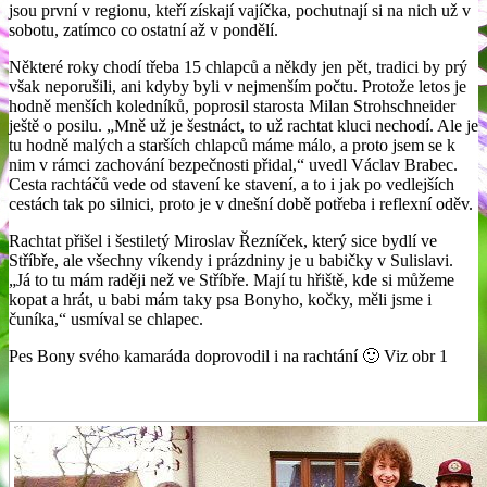
jsou první v regionu, kteří získají vajíčka, pochutnají si na nich už v
sobotu, zatímco co ostatní až v pondělí.
Některé roky chodí třeba 15 chlapců a někdy jen pět, tradici by prý
však neporušili, ani kdyby byli v nejmenším počtu. Protože letos je
hodně menších koledníků, poprosil starosta Milan Strohschneider
ještě o posilu. „Mně už je šestnáct, to už rachtat kluci nechodí. Ale je
tu hodně malých a starších chlapců máme málo, a proto jsem se k
nim v rámci zachování bezpečnosti přidal,“ uvedl Václav Brabec.
Cesta rachtáčů vede od stavení ke stavení, a to i jak po vedlejších
cestách tak po silnici, proto je v dnešní době potřeba i reflexní oděv.
Rachtat přišel i šestiletý Miroslav Řezníček, který sice bydlí ve
Stříbře, ale všechny víkendy i prázdniny je u babičky v Sulislavi.
„Já to tu mám raději než ve Stříbře. Mají tu hřiště, kde si můžeme
kopat a hrát, u babi mám taky psa Bonyho, kočky, měli jsme i
čuníka,“ usmíval se chlapec.
Pes Bony svého kamaráda doprovodil i na rachtání 🙂 Viz obr 1