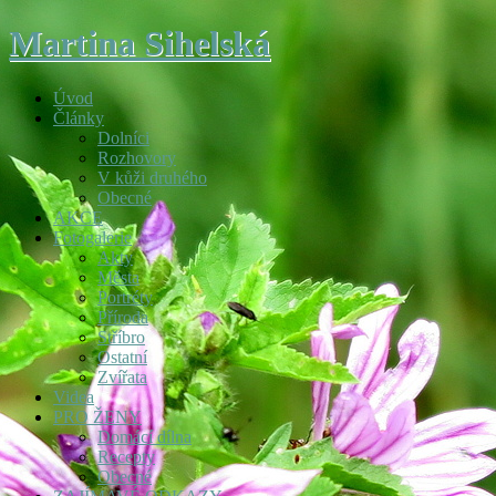
Martina Sihelská
Úvod
Články
Dolníci
Rozhovory
V kůži druhého
Obecné
AKCE
Fotogalerie
Akty
Města
Portréty
Příroda
Stříbro
Ostatní
Zvířata
Videa
PRO ŽENY
Domácí dílna
Recepty
Obecné