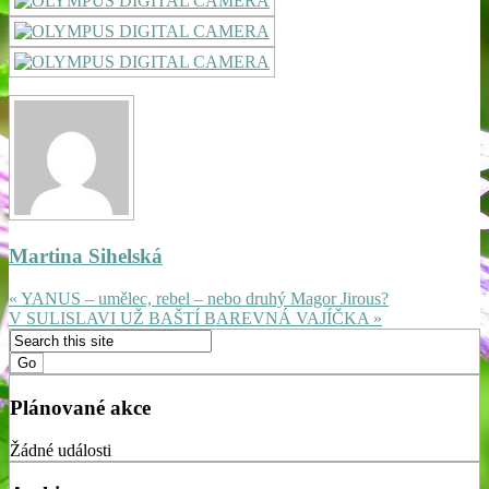
Martina Sihelská
« YANUS – umělec, rebel – nebo druhý Magor Jirous?
V SULISLAVI UŽ BAŠTÍ BAREVNÁ VAJÍČKA »
Plánované akce
Žádné události