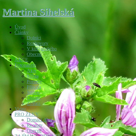
Martina Sihelská
Úvod
Články
Dolníci
Rozhovory
V kůži druhého
Obecné
AKCE
Fotogalerie
Akty
Města
Portréty
Příroda
Stříbro
Ostatní
Zvířata
Videa
PRO ŽENY
Domácí dílna
Recepty
Obecné