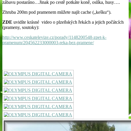
zábavu postaráno…Jinak po cestě potkáte koně, oslíka, husy….
Zhruba 200m pod pramenem můžete najít cache („kešku“).
ZDE
uvidíte krásné video o plzeňských řekách a jejich počátcích
(prameny, soutoky):
http://www.ceskatelevize.cz/porady/1148200548-zpet-k-
pramenum/204562233000003-reka-bez-pramene/