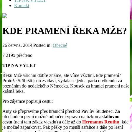
TIP NA VÝLET
Kontakt
KDE PRAMENÍ ŘEKA MŽE?
26 června, 2014|Posted in:
Obecné
7 219x přečteno
TIP NA VÝLET
Řeku Mže všichni dobře známe, ale víme všichni, kde pramení?
Protože Stříbrští jsou zvídaví, vydala se jedna parta o víkendu za
poznáním do nedalekého Německa. Kousek za hranicí pramení naše
krásná řeka.
Pro zájemce popisuji cestu:
Auty se přepravíme přes hraniční přechod Pavlův Studenec. Za
přechodem první možné odbočení vpravo na úzkou
asfaltovou
cestu
(není tam zákaz vjezdu) a dále až do
Hermanns Reuthu
, kde
je možné zaparkovat. Pak pěšky po menší asfaltce a dále po lesní