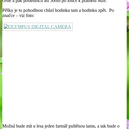
cestě a pak posledních asi 300m po louce k prameni Mže.
Pěšky je to pohodlnou chůzí hodinku tam a hodinku zpět. Po
značce – viz foto:
Možná bude mít u lesa jeden farmář puštěnou lamu, a tak bude o