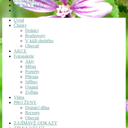
ZAJÍMAVÉ ODKAZY
TIP NA VÝLET
Kontakt
Úvod
Články
Dolníci
Rozhovory
V kůži druhého
Obecné
AKCE
Fotogalerie
Akty
Města
Portréty
Příroda
Stříbro
Ostatní
Zvířata
Videa
PRO ŽENY
Domácí dílna
Recepty
Obecné
ZAJÍMAVÉ ODKAZY