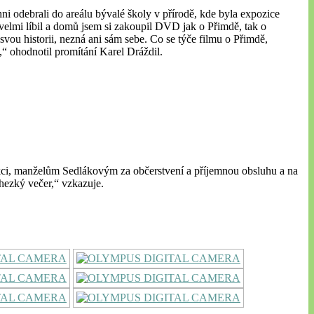
chni odebrali do areálu bývalé školy v přírodě, kde byla expozice
velmi líbil a domů jsem si zakoupil DVD jak o Přimdě, tak o
ou historii, nezná ani sám sebe. Co se týče filmu o Přimdě,
á,“ ohodnotil promítání Karel Dráždil.
akci, manželům Sedlákovým za občerstvení a příjemnou obsluhu a na
 hezký večer,“ vzkazuje.