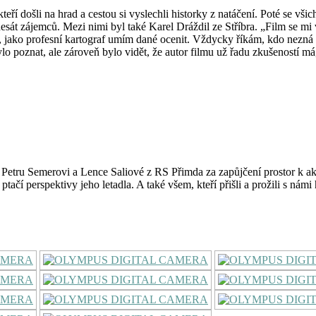
eří došli na hrad a cestou si vyslechli historky z natáčení. Poté se vši
át zájemců. Mezi nimi byl také Karel Dráždil ze Stříbra. „Film se mi 
 jako profesní kartograf umím dané ocenit. Vždycky říkám, kdo nezná sv
bylo poznat, ale zároveň bylo vidět, že autor filmu už řadu zkušeností m
u Petru Semerovi a Lence Saliové z RS Přimda za zapůjčení prostor k 
tačí perspektivy jeho letadla. A také všem, kteří přišli a prožili s námi