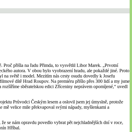
 Proč přišla na řadu Přimda, to vysvětlil Libor Marek. „Prvotní
meckého autora. V obou bylo vyobrazení hradu, ale pokaždé jiné. Proto
yl na světě i model. Mezitím nás cesty osudu dovedly k Josefu
filmové dítě Hrad Roupov. Na premiéru přišlo přes 300 lidí a my jsme
 a rozšíříme sběratelskou edici Zříceniny neprávem opomíjené,“ uvedl
rojektu Průvodci Českým lesem a oslovil jsem jej úmyslně, protože
že mě velice mile překvapoval svými nápady, myšlenkami a
, že se nám opravdu povedlo vybrat pět nejchladnějších dní v roce,
nín Hříbal.