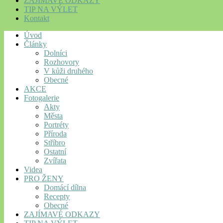
ZAJÍMAVÉ ODKAZY
TIP NA VÝLET
Kontakt
Úvod
Články
Dolníci
Rozhovory
V kůži druhého
Obecné
AKCE
Fotogalerie
Akty
Města
Portréty
Příroda
Stříbro
Ostatní
Zvířata
Videa
PRO ŽENY
Domácí dílna
Recepty
Obecné
ZAJÍMAVÉ ODKAZY