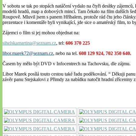
V sobotu se tak po stopách natáčení vydalo na čtyři desítky zájemců, kt
modelů hradů, map a dobových mincí. Tam čekalo na film dalších šedes
Roupově. Mluvil jsem s panem Hříbalem, protože rád čtu jeho články,
prezentace i komentáře byli vynikající, jde sice o amatérský film, to 
Zájemci o film si jej mohou objednat na:
sihelskamartina@seznam.cz
, tel:
606 370 225
libor.marek72@seznam.cz
, nebo na tel.
608 129 924, 702 350 640.
Časem by mělo být DVD v Infocentrech na Tachovsku, dle zájmu.
Libor Marek posílá touto cestou také řadu poděkování. “ Děkuji pan
závěr panu Stejskalovi z Přimdy za nabídku natočit hradní zříceniny z p