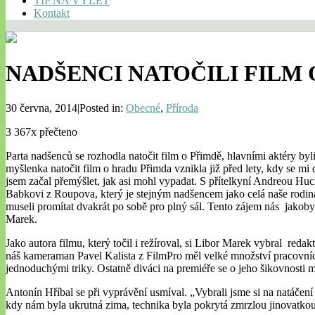
TIP NA VÝLET
Kontakt
NADŠENCI NATOČILI FILM
30 června, 2014|Posted in:
Obecné
,
Příroda
3 367x přečteno
Parta nadšenců se rozhodla natočit film o Přimdě, hlavními aktéry by
myšlenka natočit film o hradu Přimda vznikla již před lety, kdy se m
jsem začal přemýšlet, jak asi mohl vypadat. S přítelkyní Andreou Huc
Babkovi z Roupova, který je stejným nadšencem jako celá naše rodina
museli promítat dvakrát po sobě pro plný sál. Tento zájem nás jakoby
Marek.
Jako autora filmu, který točil i režíroval, si Libor Marek vybral re
náš kameraman Pavel Kalista z FilmPro měl velké množství pracovníc
jednoduchými triky. Ostatně diváci na premiéře se o jeho šikovnosti mo
Antonín Hříbal se při vyprávění usmíval. „Vybrali jsme si na natáčení
kdy nám byla ukrutná zima, technika byla pokrytá zmrzlou jinovatkou,