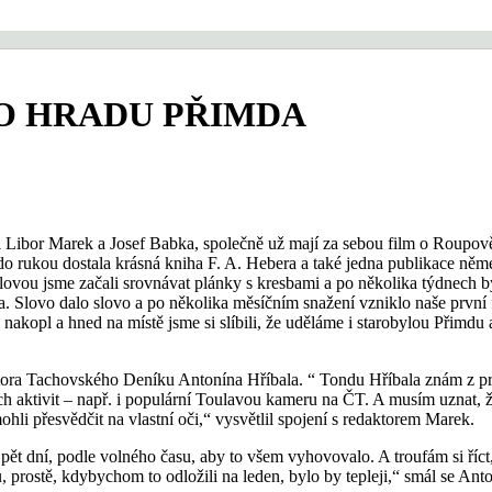
 O HRADU PŘIMDA
li Libor Marek a Josef Babka, společně už mají za sebou film o Roupově.
i do rukou dostala krásná kniha F. A. Hebera a také jedna publikace ně
lovou jsme začali srovnávat plánky s kresbami a po několika týdnech b
. Slovo dalo slovo a po několika měsíčním snažení vzniklo naše první 
 nakopl a hned na místě jsme si slíbili, že uděláme i starobylou Přimdu
daktora Tachovského Deníku Antonína Hříbala. “ Tondu Hříbala znám z p
h aktivit – např. i populární Toulavou kameru na ČT. A musím uznat, 
hli přesvědčit na vlastní oči,“ vysvětlil spojení s redaktorem Marek.
 pět dní, podle volného času, aby to všem vyhovovalo. A troufám si říct
 prostě, kdybychom to odložili na leden, bylo by tepleji,“ smál se Anto