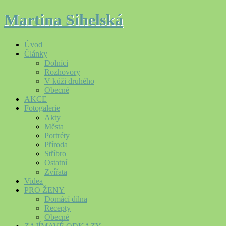
Martina Sihelská
Úvod
Články
Dolníci
Rozhovory
V kůži druhého
Obecné
AKCE
Fotogalerie
Akty
Města
Portréty
Příroda
Stříbro
Ostatní
Zvířata
Videa
PRO ŽENY
Domácí dílna
Recepty
Obecné