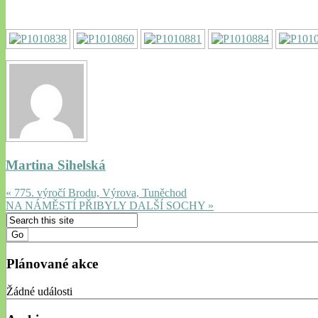
Martina Sihelská
« 775. výročí Brodu, Výrova, Tuněchod
NA NÁMĚSTÍ PŘIBYLY DALŠÍ SOCHY »
Plánované akce
Žádné události