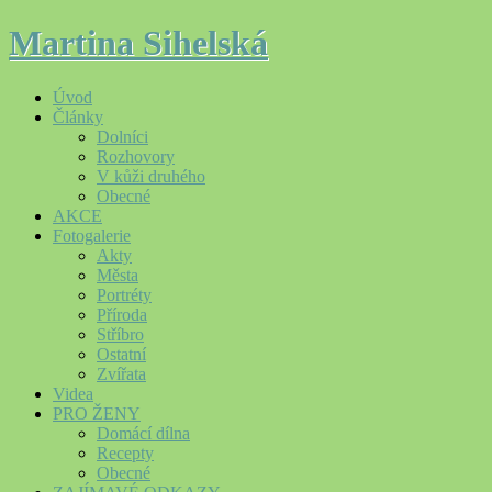
Martina Sihelská
Úvod
Články
Dolníci
Rozhovory
V kůži druhého
Obecné
AKCE
Fotogalerie
Akty
Města
Portréty
Příroda
Stříbro
Ostatní
Zvířata
Videa
PRO ŽENY
Domácí dílna
Recepty
Obecné