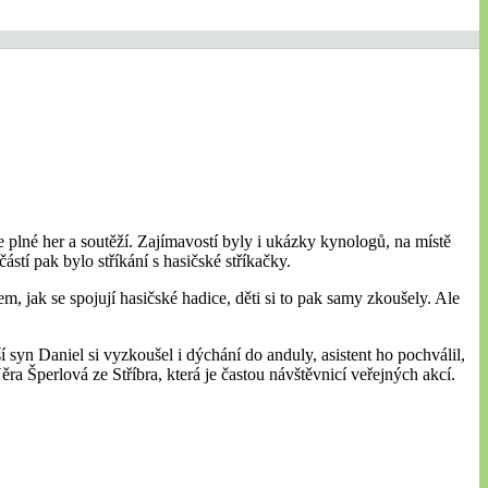
plné her a soutěží. Zajímavostí byly i ukázky kynologů, na místě
stí pak bylo stříkání s hasičské stříkačky.
m, jak se spojují hasičské hadice, děti si to pak samy zkoušely. Ale
í syn Daniel si vyzkoušel i dýchání do anduly, asistent ho pochválil,
a Šperlová ze Stříbra, která je častou návštěvnicí veřejných akcí.