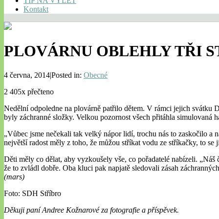
TIP NA VÝLET
Kontakt
PLOVÁRNU OBLEHLY TŘI S
4 června, 2014|Posted in:
Obecné
2 405x přečteno
Nedělní odpoledne na plovárně patřilo dětem. V rámci jejich svátku 
byly záchranné složky. Velkou pozornost všech přitáhla simulovaná hav
„Vůbec jsme nečekali tak velký nápor lidí, trochu nás to zaskočilo a 
největší radost měly z toho, že můžou stříkat vodu ze stříkačky, to 
Děti měly co dělat, aby vyzkoušely vše, co pořadatelé nabízeli. „Náš č
že to zvládl dobře. Oba kluci pak napjatě sledovali zásah záchranných
(mars)
Foto: SDH Stříbro
Děkuji paní Andree Kožnarové za fotografie a příspěvek.