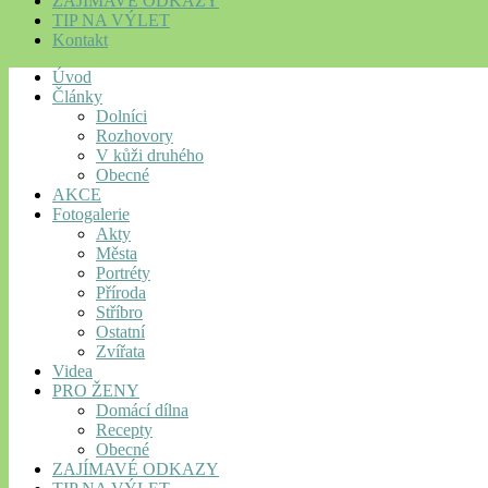
ZAJÍMAVÉ ODKAZY
TIP NA VÝLET
Kontakt
Úvod
Články
Dolníci
Rozhovory
V kůži druhého
Obecné
AKCE
Fotogalerie
Akty
Města
Portréty
Příroda
Stříbro
Ostatní
Zvířata
Videa
PRO ŽENY
Domácí dílna
Recepty
Obecné
ZAJÍMAVÉ ODKAZY