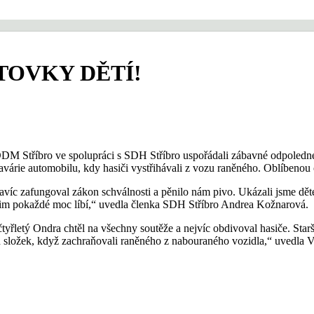
TOVKY DĚTÍ!
DDM Stříbro ve spolupráci s SDH Stříbro uspořádali zábavné odpoledne 
árie automobilu, kdy hasiči vystřihávali z vozu raněného. Oblíbenou čá
navíc zafungoval zákon schválnosti a pěnilo nám pivo. Ukázali jsme děte
se jim pokaždé moc líbí,“ uvedla členka SDH Stříbro Andrea Kožnarová.
tyřletý Ondra chtěl na všechny soutěže a nejvíc obdivoval hasiče. Starš
 složek, když zachraňovali raněného z nabouraného vozidla,“ uvedla Věr