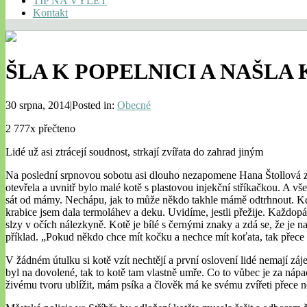
TIP NA VÝLET
Kontakt
ŠLA K POPELNICI A NAŠLA 
30 srpna, 2014|Posted in:
Obecné
2 777x přečteno
Lidé už asi ztrácejí soudnost, strkají zvířata do zahrad jiným
Na poslední srpnovou sobotu asi dlouho nezapomene Hana Štollová ze St
otevřela a uvnitř bylo malé kotě s plastovou injekční stříkačkou. A v
sát od mámy. Nechápu, jak to může někdo takhle mámě odtrhnout. Kdy
krabice jsem dala termoláhev a deku. Uvidíme, jestli přežije. Každop
slzy v očích nálezkyně. Kotě je bílé s černými znaky a zdá se, že je 
příklad. „Pokud někdo chce mít kočku a nechce mít koťata, tak přece na
V žádném útulku si kotě vzít nechtějí a první oslovení lidé nemají 
byl na dovolené, tak to kotě tam vlastně umře. Co to vůbec je za nápa
živému tvoru ublížit, mám psíka a člověk má ke svému zvířeti přece n