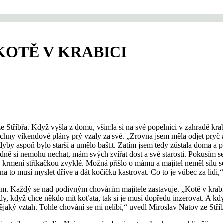
KOTĚ V KRABICI
říbřa. Když vyšla z domu, všimla si na své popelnici v zahradě krabice
šechny víkendové plány prý vzaly za své. „Zrovna jsem měla odjet pryč a
by aspoň bylo starší a umělo baštit. Zatím jsem tedy zůstala doma a 
ádně si nemohu nechat, mám svých zvířat dost a své starosti. Pokusím s
na krmení stříkačkou zvyklé. Možná přišlo o mámu a majitel neměl sílu s
 to musí myslet dříve a dát kočičku kastrovat. Co to je vůbec za lidi,“
zájem. Každý se nad podivným chováním majitele zastavuje. „Kotě v kr
dy, když chce někdo mít koťata, tak si je musí dopředu inzerovat. A kd
ějaký vztah. Tohle chování se mi nelíbí,“ uvedl Miroslav Natov ze Stříb