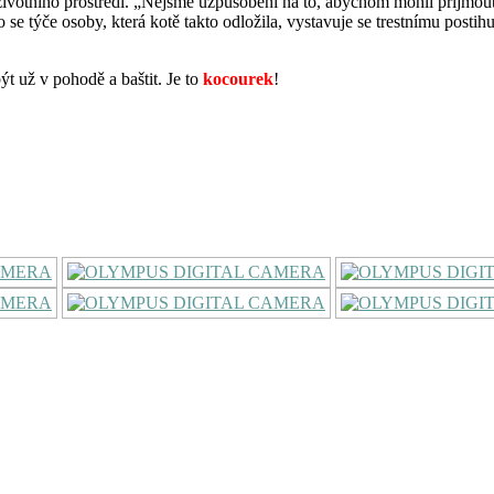
 životního prostředí. „Nejsme uzpůsobeni na to, abychom mohli přijmou
 se týče osoby, která kotě takto odložila, vystavuje se trestnímu postih
t už v pohodě a baštit. Je to
kocourek
!