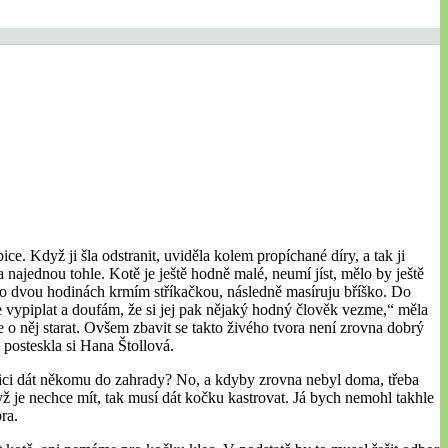
. Když ji šla odstranit, uviděla kolem propíchané díry, a tak ji
 najednou tohle. Kotě je ještě hodně malé, neumí jíst, mělo by ještě
po dvou hodinách krmím stříkačkou, následně masíruju bříško. Do
e vypiplat a doufám, že si jej pak nějaký hodný člověk vezme,“ měla
e o něj starat. Ovšem zbavit se takto živého tvora není zrovna dobrý
 posteskla si Hana Štollová.
abici dát někomu do zahrady? No, a kdyby zrovna nebyl doma, třeba
yž je nechce mít, tak musí dát kočku kastrovat. Já bych nemohl takhle
ra.