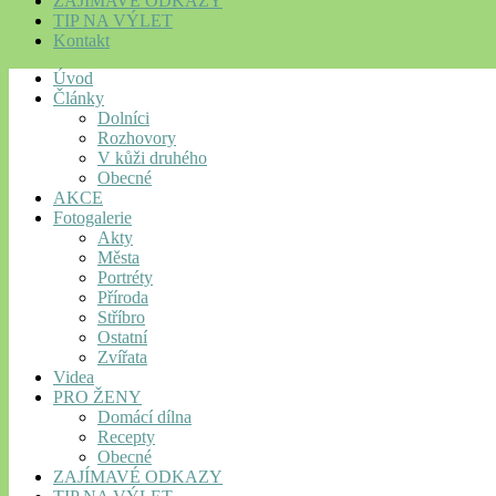
ZAJÍMAVÉ ODKAZY
TIP NA VÝLET
Kontakt
Úvod
Články
Dolníci
Rozhovory
V kůži druhého
Obecné
AKCE
Fotogalerie
Akty
Města
Portréty
Příroda
Stříbro
Ostatní
Zvířata
Videa
PRO ŽENY
Domácí dílna
Recepty
Obecné
ZAJÍMAVÉ ODKAZY