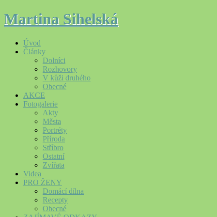
Martina Sihelská
Úvod
Články
Dolníci
Rozhovory
V kůži druhého
Obecné
AKCE
Fotogalerie
Akty
Města
Portréty
Příroda
Stříbro
Ostatní
Zvířata
Videa
PRO ŽENY
Domácí dílna
Recepty
Obecné