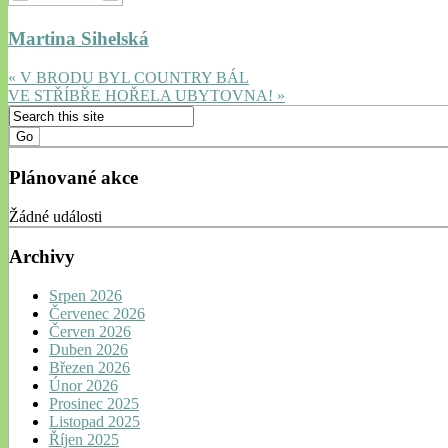
Martina Sihelská
« V BRODU BYL COUNTRY BÁL
VE STŘÍBŘE HOŘELA UBYTOVNA! »
Plánované akce
Žádné události
Archivy
Srpen 2026
Červenec 2026
Červen 2026
Duben 2026
Březen 2026
Únor 2026
Prosinec 2025
Listopad 2025
Říjen 2025