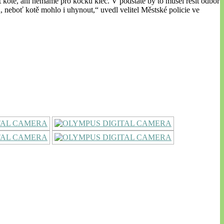
t kotě, ani nemáme pro kočku klec. V podstatě by to musel řešit odbor
u, neboť kotě mohlo i uhynout,“ uvedl velitel Městské policie ve