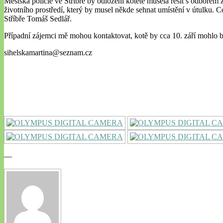
Městská policie ve Stříbře by odložení kotěte musela řešit s odborem
životního prostředí, který by musel někde sehnat umístění v útulku. Co
Stříbře Tomáš Sedlář.
Případní zájemci mě mohou kontaktovat, kotě by cca 10. září mohlo bý
sihelskamartina@seznam.cz
—