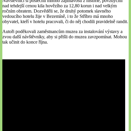
Návštěvníci si poslechli mnoho zajímavostí z historie, povzdychli
nad tehdejší cenou kila hovězího za 12,80 korun i nad velkým
ročním obratem. Dozvěděli se, že druhý potomek slavného
vedoucího hotelu žije v Bezemíně, i to že Stříbro má mnoho
obyvatel, kteří v hotelu pracovali, či do něj chodili pravidelně randit.
Autoři poděkovali zaměstnancům muzea za instalování výstavy a
zvou další návštěvníky, aby si přišli do muzea zavzpomínat. Mohou
tak učinit do konce října.