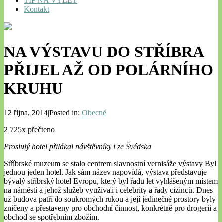
TIP NA VÝLET
Kontakt
NA VÝSTAVU DO STŘÍBRA
PŘIJEL AŽ OD POLÁRNÍHO
KRUHU
12 října, 2014|Posted in:
Obecné
2 725x přečteno
Proslulý hotel přilákal návštěvníky i ze Švédska
Stříbrské muzeum se stalo centrem slavnostní vernisáže výstavy Byl
jednou jeden hotel. Jak sám název napovídá, výstava představuje
bývalý stříbrský hotel Evropu, který byl řadu let vyhlášeným místem
na náměstí a jehož služeb využívali i celebrity a řady cizinců. Dnes
už budova patří do soukromých rukou a její jedinečné prostory byly
zničeny a přestaveny pro obchodní činnost, konkrétně pro drogerii a
obchod se spotřebním zbožím.