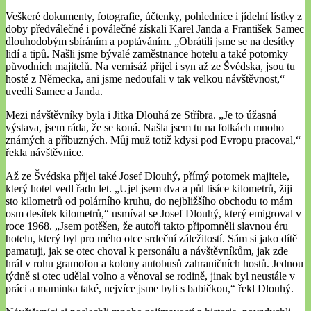
Veškeré dokumenty, fotografie, účtenky, pohlednice i jídelní lístky z
doby předválečné i poválečné získali Karel Janda a František Samec
dlouhodobým sbíráním a poptáváním. „Obrátili jsme se na desítky
lidí a tipů. Našli jsme bývalé zaměstnance hotelu a také potomky
původních majitelů. Na vernisáž přijel i syn až ze Švédska, jsou tu
hosté z Německa, ani jsme nedoufali v tak velkou návštěvnost,“
uvedli Samec a Janda.
Mezi návštěvníky byla i Jitka Dlouhá ze Stříbra. „Je to úžasná
výstava, jsem ráda, že se koná. Našla jsem tu na fotkách mnoho
známých a příbuzných. Můj muž totiž kdysi pod Evropu pracoval,“
řekla návštěvnice.
Až ze Švédska přijel také Josef Dlouhý, přímý potomek majitele,
který hotel vedl řadu let. „Ujel jsem dva a půl tisíce kilometrů, žiji
sto kilometrů od polárního kruhu, do nejbližšího obchodu to mám
osm desítek kilometrů,“ usmíval se Josef Dlouhý, který emigroval v
roce 1968. „Jsem potěšen, že autoři takto připomněli slavnou éru
hotelu, který byl pro mého otce srdeční záležitostí. Sám si jako dítě
pamatuji, jak se otec choval k personálu a návštěvníkům, jak zde
hrál v rohu gramofon a kolony autobusů zahraničních hostů. Jednou
týdně si otec udělal volno a věnoval se rodině, jinak byl neustále v
práci a maminka také, nejvíce jsme byli s babičkou,“ řekl Dlouhý.