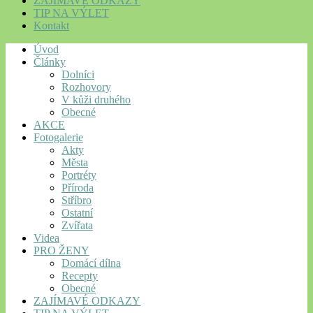
ZAJÍMAVÉ ODKAZY
TIP NA VÝLET
Kontakt
Úvod
Články
Dolníci
Rozhovory
V kůži druhého
Obecné
AKCE
Fotogalerie
Akty
Města
Portréty
Příroda
Stříbro
Ostatní
Zvířata
Videa
PRO ŽENY
Domácí dílna
Recepty
Obecné
ZAJÍMAVÉ ODKAZY