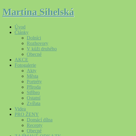
Martina Sihelská
Úvod
Články
Dolníci
Rozhovory
V kůži druhého
Obecné
AKCE
Fotogalerie
Akty
Města
Portréty
Příroda
Stříbro
Ostatní
Zvířata
Videa
PRO ŽENY
Domácí dílna
Recepty
Obecné