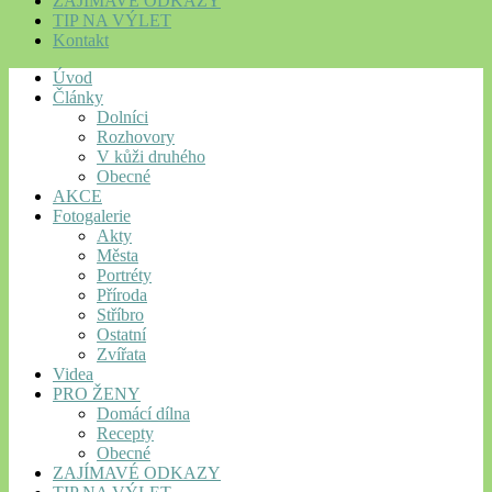
ZAJÍMAVÉ ODKAZY
TIP NA VÝLET
Kontakt
Úvod
Články
Dolníci
Rozhovory
V kůži druhého
Obecné
AKCE
Fotogalerie
Akty
Města
Portréty
Příroda
Stříbro
Ostatní
Zvířata
Videa
PRO ŽENY
Domácí dílna
Recepty
Obecné
ZAJÍMAVÉ ODKAZY