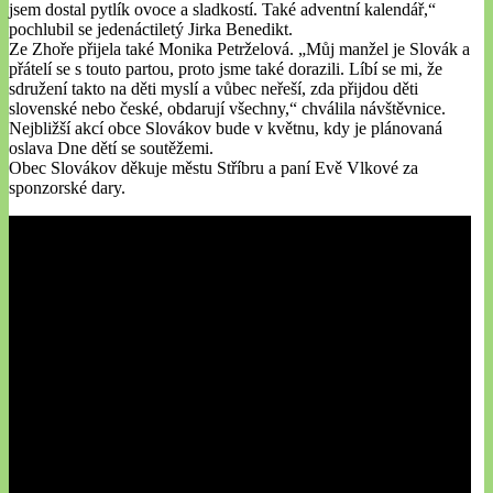
jsem dostal pytlík ovoce a sladkostí. Také adventní kalendář,“
pochlubil se jedenáctiletý Jirka Benedikt.
Ze Zhoře přijela také Monika Petrželová. „Můj manžel je Slovák a
přátelí se s touto partou, proto jsme také dorazili. Líbí se mi, že
sdružení takto na děti myslí a vůbec neřeší, zda přijdou děti
slovenské nebo české, obdarují všechny,“ chválila návštěvnice.
Nejbližší akcí obce Slovákov bude v květnu, kdy je plánovaná
oslava Dne dětí se soutěžemi.
Obec Slovákov děkuje městu Stříbru a paní Evě Vlkové za
sponzorské dary.