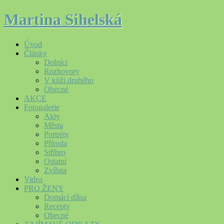
Martina Sihelská
Úvod
Články
Dolníci
Rozhovory
V kůži druhého
Obecné
AKCE
Fotogalerie
Akty
Města
Portréty
Příroda
Stříbro
Ostatní
Zvířata
Videa
PRO ŽENY
Domácí dílna
Recepty
Obecné