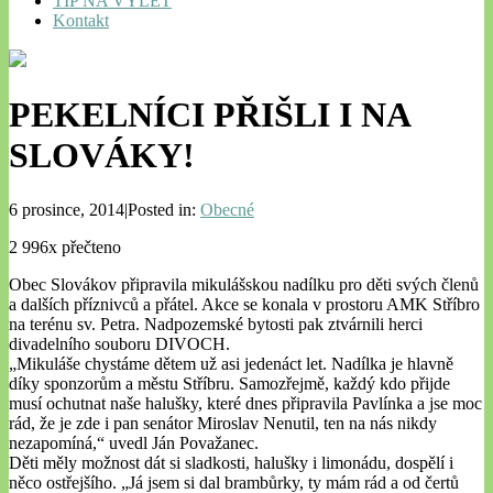
TIP NA VÝLET
Kontakt
PEKELNÍCI PŘIŠLI I NA
SLOVÁKY!
6 prosince, 2014|Posted in:
Obecné
2 996x přečteno
Obec Slovákov připravila mikulášskou nadílku pro děti svých členů
a dalších příznivců a přátel. Akce se konala v prostoru AMK Stříbro
na terénu sv. Petra. Nadpozemské bytosti pak ztvárnili herci
divadelního souboru DIVOCH.
„Mikuláše chystáme dětem už asi jedenáct let. Nadílka je hlavně
díky sponzorům a městu Stříbru. Samozřejmě, každý kdo přijde
musí ochutnat naše halušky, které dnes připravila Pavlínka a jse moc
rád, že je zde i pan senátor Miroslav Nenutil, ten na nás nikdy
nezapomíná,“ uvedl Ján Považanec.
Děti měly možnost dát si sladkosti, halušky i limonádu, dospělí i
něco ostřejšího. „Já jsem si dal brambůrky, ty mám rád a od čertů