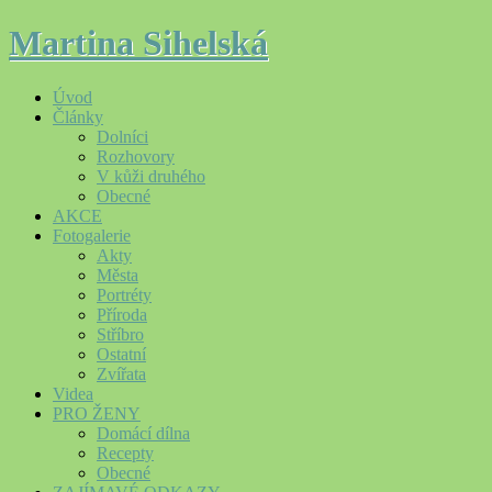
Martina Sihelská
Úvod
Články
Dolníci
Rozhovory
V kůži druhého
Obecné
AKCE
Fotogalerie
Akty
Města
Portréty
Příroda
Stříbro
Ostatní
Zvířata
Videa
PRO ŽENY
Domácí dílna
Recepty
Obecné