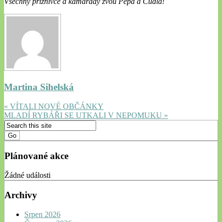
Všechny příznivce a kamarády zvou Pepa a Čudla!
Martina Sihelská
« VÍTALI NOVÉ OBČÁNKY
MLADÍ RYBÁŘI SE UTKALI V NEPOMUKU »
Plánované akce
Žádné události
Archivy
Srpen 2026