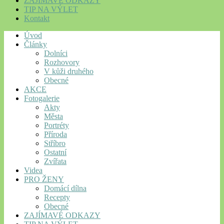
ZAJÍMAVÉ ODKAZY
TIP NA VÝLET
Kontakt
Úvod
Články
Dolníci
Rozhovory
V kůži druhého
Obecné
AKCE
Fotogalerie
Akty
Města
Portréty
Příroda
Stříbro
Ostatní
Zvířata
Videa
PRO ŽENY
Domácí dílna
Recepty
Obecné
ZAJÍMAVÉ ODKAZY