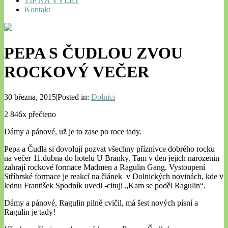
TIP NA VÝLET
Kontakt
PEPA S ČUDLOU ZVOU
ROCKOVÝ VEČER
30 března, 2015|Posted in:
Dolníci
2 846x přečteno
Dámy a pánové, už je to zase po roce tady.
Pepa a Čudla si dovolují pozvat všechny příznivce dobrého rocku
na večer 11.dubna do hotelu U Branky. Tam v den jejich narozenin
zahrají rockové formace Madmen a Ragulin Gang. Vystoupení
Stříbrské formace je reakcí na článek v Dolnických novinách, kde v
lednu František Spodník uvedl -cituji „Kam se poděl Ragulin“.
Dámy a pánové, Ragulin pilně cvičil, má šest nových písní a
Ragulin je tady!