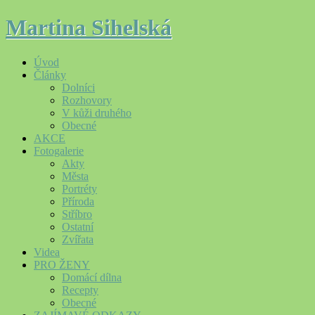
Martina Sihelská
Úvod
Články
Dolníci
Rozhovory
V kůži druhého
Obecné
AKCE
Fotogalerie
Akty
Města
Portréty
Příroda
Stříbro
Ostatní
Zvířata
Videa
PRO ŽENY
Domácí dílna
Recepty
Obecné