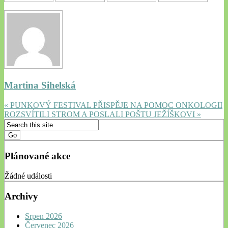
Martina Sihelská
« PUNKOVÝ FESTIVAL PŘISPĚJE NA POMOC ONKOLOGII
ROZSVÍTILI STROM A POSLALI POŠTU JEŽÍŠKOVI »
Plánované akce
Žádné události
Archivy
Srpen 2026
Červenec 2026