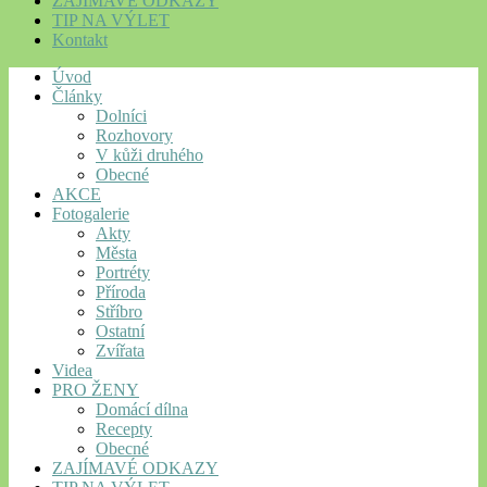
ZAJÍMAVÉ ODKAZY
TIP NA VÝLET
Kontakt
Úvod
Články
Dolníci
Rozhovory
V kůži druhého
Obecné
AKCE
Fotogalerie
Akty
Města
Portréty
Příroda
Stříbro
Ostatní
Zvířata
Videa
PRO ŽENY
Domácí dílna
Recepty
Obecné
ZAJÍMAVÉ ODKAZY