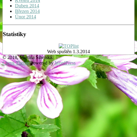
Květen 2014
Duben 2014
Březen 2014
Únor 2014
Statistiky
Web spuštěn 1.3.2014
© 2018, Martina Sihelská.
Cirrus Theme
Powered by
WordPress