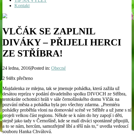
TIP NA VÝLET
Kontakt
VLČÁK SE ZAPLNIL
DIVÁKY – PŘIJELI HERCI
ZE STŘÍBRA!
24 ledna, 2016|Posted in:
Obecné
2 948x přečteno
Majdalenka ze mlejna, tak se jmenuje pohádka, která zažila už
desátou reprízu v podání divadelního spolku DIVOCH ze Stříbra,
tentokráte ochotníci hráli v sále černošínského domu Vlčák na
pozvání města a pohádka byla pro všechny zdarma. „Premiéra
pohádky proběhla vloni na domovské scéně ve Stříbře a už jsme s ní
projeli velkou část regionu. Někde se k nám do hry zapojí i děti,
stejně jako tady v Černošíně, kde se malí diváci spontánně připojili,
a to se nám, hercům, samozřejmě líbí a těší nás to,“ uvedla vedoucí
souboru Hanka Chválová.