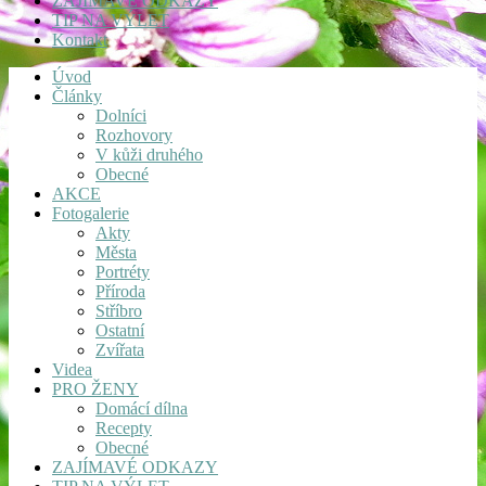
ZAJÍMAVÉ ODKAZY
TIP NA VÝLET
Kontakt
Úvod
Články
Dolníci
Rozhovory
V kůži druhého
Obecné
AKCE
Fotogalerie
Akty
Města
Portréty
Příroda
Stříbro
Ostatní
Zvířata
Videa
PRO ŽENY
Domácí dílna
Recepty
Obecné
ZAJÍMAVÉ ODKAZY