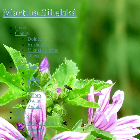
Martina Sihelská
Úvod
Články
Dolníci
Rozhovory
V kůži druhého
Obecné
AKCE
Fotogalerie
Akty
Města
Portréty
Příroda
Stříbro
Ostatní
Zvířata
Videa
PRO ŽENY
Domácí dílna
Recepty
Obecné