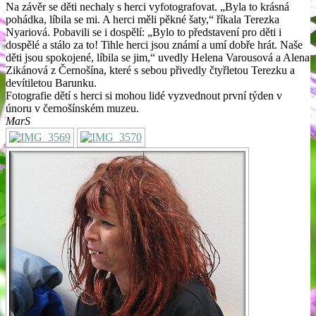
Na závěr se děti nechaly s herci vyfotografovat. „Byla to krásná
pohádka, líbila se mi. A herci měli pěkné šaty,“ říkala Terezka
Nyariová. Pobavili se i dospělí: „Bylo to představení pro děti i
dospělé a stálo za to! Tihle herci jsou známí a umí dobře hrát. Naše
děti jsou spokojené, líbila se jim,“ uvedly Helena Varousová a Alena
Zikánová z Černošína, které s sebou přivedly čtyřletou Terezku a
devítiletou Barunku.
Fotografie dětí s herci si mohou lidé vyzvednout první týden v
únoru v černošínském muzeu.
MarS