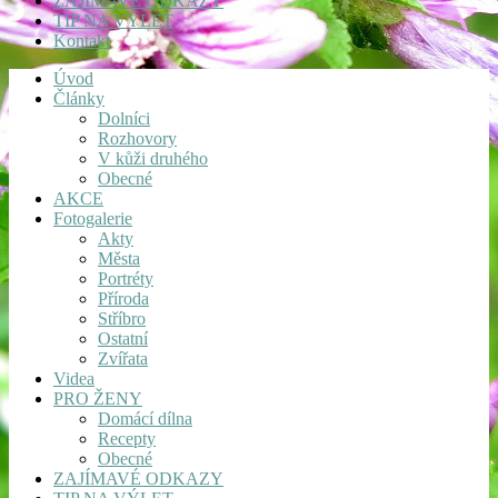
ZAJÍMAVÉ ODKAZY
TIP NA VÝLET
Kontakt
Úvod
Články
Dolníci
Rozhovory
V kůži druhého
Obecné
AKCE
Fotogalerie
Akty
Města
Portréty
Příroda
Stříbro
Ostatní
Zvířata
Videa
PRO ŽENY
Domácí dílna
Recepty
Obecné
ZAJÍMAVÉ ODKAZY