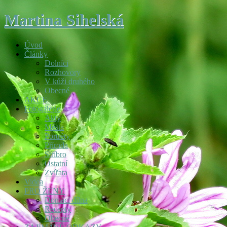
Martina Sihelská
Úvod
Články
Dolníci
Rozhovory
V kůži druhého
Obecné
AKCE
Fotogalerie
Akty
Města
Portréty
Příroda
Stříbro
Ostatní
Zvířata
Videa
PRO ŽENY
Domácí dílna
Recepty
Obecné