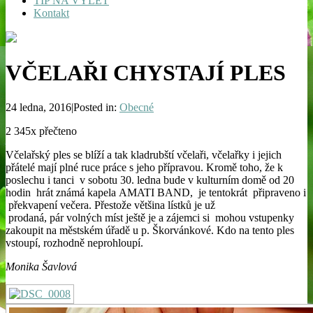
TIP NA VÝLET
Kontakt
VČELAŘI CHYSTAJÍ PLES
24 ledna, 2016|Posted in:
Obecné
2 345x přečteno
Včelařský ples se blíží a tak kladrubští včelaři, včelařky i jejich
přátelé mají plné ruce práce s jeho přípravou. Kromě toho, že k
poslechu i tanci v sobotu 30. ledna bude v kulturním domě od 20
hodin hrát známá kapela AMATI BAND, je tentokrát připraveno i
překvapení večera. Přestože většina lístků je už
prodaná, pár volných míst ještě je a zájemci si mohou vstupenky
zakoupit na městském úřadě u p. Škorvánkové. Kdo na tento ples
vstoupí, rozhodně neprohloupí.
Monika Šavlová