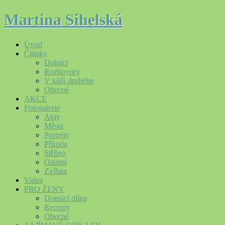
Martina Sihelská
Úvod
Články
Dolníci
Rozhovory
V kůži druhého
Obecné
AKCE
Fotogalerie
Akty
Města
Portréty
Příroda
Stříbro
Ostatní
Zvířata
Videa
PRO ŽENY
Domácí dílna
Recepty
Obecné