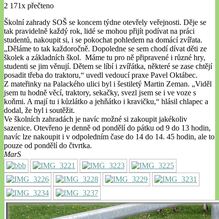
2 171x přečteno
Školní zahrady SOŠ se koncem týdne otevřely veřejnosti. Děje se
tak pravidelně každý rok, lidé se mohou přijít podívat na práci
studentů, nakoupit si, i se pokochat pohledem na domácí zvířata.
„Děláme to tak každoročně. Dopoledne se sem chodí dívat děti ze
školek a základních škol. Máme tu pro ně připravené i různé hry,
studenti se jim věnují. Dětem se líbí i zvířátka, některé se zase chtějí
posadit třeba do traktoru,“ uvedl vedoucí praxe Pavel Oktábec.
Z mateřinky na Palackého ulici byl i šestiletý Martin Zeman. „Viděl
jsem tu hodně věcí, traktory, sekačky, svezl jsem se i ve voze s
koňmi. A mají tu i kůzlátko a jehňátko i kravičku,“ hlásil chlapec a
dodal, že byl i soutěžit.
Ve školních zahradách je navíc možné si zakoupit jakékoliv
sazenice. Otevřeno je denně od pondělí do pátku od 9 do 13 hodin,
navíc lze nakoupit i v odpoledním čase do 14 do 14. 45 hodin, ale to
pouze od pondělí do čtvrtka.
MarS