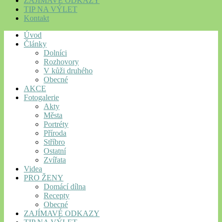
ZAJÍMAVÉ ODKAZY
TIP NA VÝLET
Kontakt
Úvod
Články
Dolníci
Rozhovory
V kůži druhého
Obecné
AKCE
Fotogalerie
Akty
Města
Portréty
Příroda
Stříbro
Ostatní
Zvířata
Videa
PRO ŽENY
Domácí dílna
Recepty
Obecné
ZAJÍMAVÉ ODKAZY