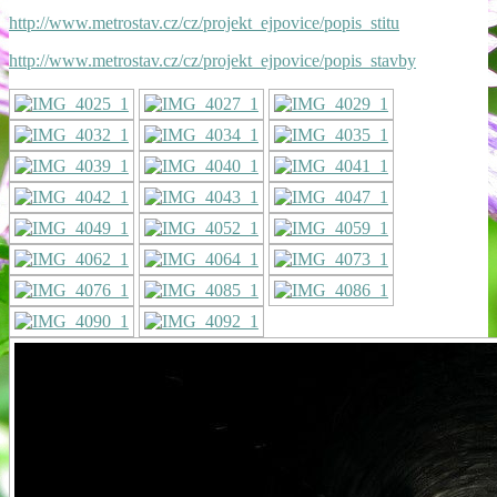
http://www.metrostav.cz/cz/projekt_ejpovice/popis_stitu
http://www.metrostav.cz/cz/projekt_ejpovice/popis_stavby