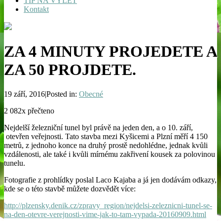
TIP NA VÝLET
Kontakt
ZA 4 MINUTY PROJEDETE A
ZA 50 PROJDETE.
19 září, 2016|Posted in:
Obecné
2 082x přečteno
Nejdelší železniční tunel byl právě na jeden den, a o 10. září,
otevřen veřejnosti. Tato stavba mezi Kyšicemi a Plzní měří 4 150
metrů, z jednoho konce na druhý prostě nedohlédne, jednak kvůli
vzdálenosti, ale také i kvůli mírnému zakřivení kousek za polovinou
tunelu.
Fotografie z prohlídky poslal Laco Kajaba a já jen dodávám odkazy,
kde se o této stavbě můžete dozvědět více:
http://plzensky.denik.cz/zpravy_region/nejdelsi-zeleznicni-tunel-se-
na-den-otevre-verejnosti-vime-jak-to-tam-vypada-20160909.html