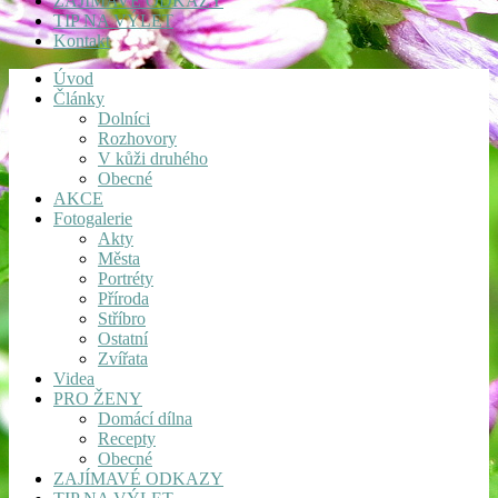
ZAJÍMAVÉ ODKAZY
TIP NA VÝLET
Kontakt
Úvod
Články
Dolníci
Rozhovory
V kůži druhého
Obecné
AKCE
Fotogalerie
Akty
Města
Portréty
Příroda
Stříbro
Ostatní
Zvířata
Videa
PRO ŽENY
Domácí dílna
Recepty
Obecné
ZAJÍMAVÉ ODKAZY