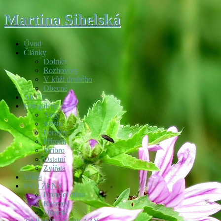
Martina Sihelská
Úvod
Články
Dolníci
Rozhovory
V kůži druhého
Obecné
AKCE
Fotogalerie
Akty
Města
Portréty
Příroda
Stříbro
Ostatní
Zvířata
Videa
PRO ŽENY
Domácí dílna
Recepty
Obecné