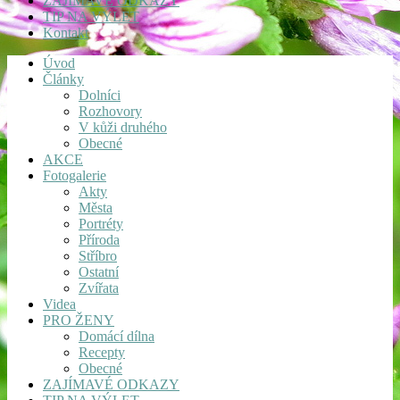
ZAJÍMAVÉ ODKAZY
TIP NA VÝLET
Kontakt
Úvod
Články
Dolníci
Rozhovory
V kůži druhého
Obecné
AKCE
Fotogalerie
Akty
Města
Portréty
Příroda
Stříbro
Ostatní
Zvířata
Videa
PRO ŽENY
Domácí dílna
Recepty
Obecné
ZAJÍMAVÉ ODKAZY