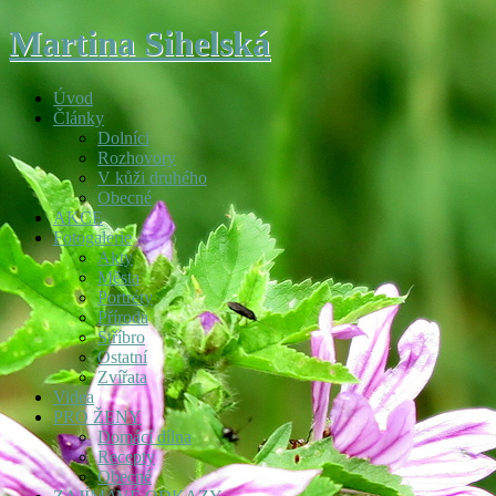
Martina Sihelská
Úvod
Články
Dolníci
Rozhovory
V kůži druhého
Obecné
AKCE
Fotogalerie
Akty
Města
Portréty
Příroda
Stříbro
Ostatní
Zvířata
Videa
PRO ŽENY
Domácí dílna
Recepty
Obecné