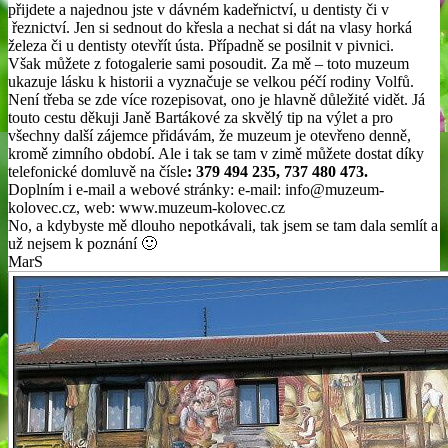
přijdete a najednou jste v dávném kadeřnictví, u dentisty či v
řeznictví. Jen si sednout do křesla a nechat si dát na vlasy horká
železa či u dentisty otevřít ústa. Případně se posilnit v pivnici.
Však můžete z fotogalerie sami posoudit. Za mě – toto muzeum
ukazuje lásku k historii a vyznačuje se velkou péčí rodiny Volfů.
Není třeba se zde více rozepisovat, ono je hlavně důležité vidět. Já
touto cestu děkuji Janě Bartákové za skvělý tip na výlet a pro
všechny další zájemce přidávám, že muzeum je otevřeno denně,
kromě zimního období. Ale i tak se tam v zimě můžete dostat díky
telefonické domluvě na čísle
: 379 494 235, 737 480 473.
Doplním i e-mail a webové stránky: e-mail: info@muzeum-
kolovec.cz, web: www.muzeum-kolovec.cz
No, a kdybyste mě dlouho nepotkávali, tak jsem se tam dala semlít a
už nejsem k poznání 🙂
MarS