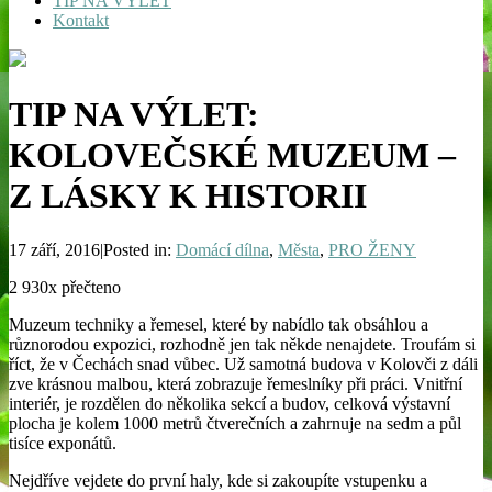
TIP NA VÝLET
Kontakt
TIP NA VÝLET:
KOLOVEČSKÉ MUZEUM –
Z LÁSKY K HISTORII
17 září, 2016|Posted in:
Domácí dílna
,
Města
,
PRO ŽENY
2 930x přečteno
Muzeum techniky a řemesel, které by nabídlo tak obsáhlou a
různorodou expozici, rozhodně jen tak někde nenajdete. Troufám si
říct, že v Čechách snad vůbec. Už samotná budova v Kolovči z dáli
zve krásnou malbou, která zobrazuje řemeslníky při práci. Vnitřní
interiér, je rozdělen do několika sekcí a budov, celková výstavní
plocha je kolem 1000 metrů čtverečních a zahrnuje na sedm a půl
tisíce exponátů.
Nejdříve vejdete do první haly, kde si zakoupíte vstupenku a