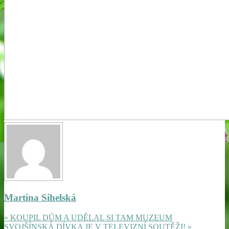
Martina Sihelská
« KOUPIL DŮM A UDĚLAL SI TAM MUZEUM
SVOJŠÍNSKÁ DÍVKA JE V TELEVIZNÍ SOUTĚŽI! »