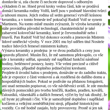
domluvíte si, zda chcete či nechcete doprovod s odborným
výkladem či ne. Hned první kroky vedou částí, kde se prodává
domácí keramika rodiny Volfů, kteří jsou v podstatě hlavními tvůrci
a tahouni muzea. Jejich rodina už sedm generací vytváří krásnou
keramiku, a v tomto řemesle teď pokračují Rudolf Volf se synem
Martinem. Na tomto místě musím zvýraznit, že výroba keramiky je
stále prováděna původní technologií, charakteristické je také
zabarvení kolovečské keramiky, které je červenohnědé nebo i
tmavší. Pan Rudolf Volf byl dokonce oceněn a jmenován Mistrem
lidové umělecké výroby. V roce 2001 mu byl udělen titul Nositele
tradice lidových řemesel ministrem kultury.
Výstava keramiky a prodejna je ve dvou podlažích a ceny jsou
opravdu příznivé. Musím říci, že mě samotnou překvapilo, co vše
jde z keramiky udělat, upoutaly mě například funkční nástěnné
hodiny, betlémové postavy, lustry. Vše velmi precizně a citlivě
zpracováno, případně doplněno jedinečnými kresbami.
Projdete-li úvodní halou s prodejem, dostáváte se do zadního traktu,
kde je expozice z části venkovní a ak rozdělená do dalšího domu a
hospodářských budov. Pokud se podíváte na přidanou fotogalerii,
ani snad nemusím popisovat, co vše návštěvníci uvidí. Je zde mnoho
dávných pomocníků pro tvorbu hrnčířů, tkadlen, pradlen, kovářů,
čalouníků, vlásenkářů a dalších řemesel, výčet by byl tak dlouhý, že
už byste jej přestali i číst. Vše je samozřejmě doplněno i například
kočárem a velkými zemědělskými stroji, případně historickými
vozidly. Co mě hodně zaujalo, byly provozovny. Prostě si jen tak