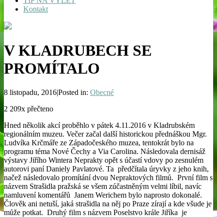
TIP NA VÝLET
Kontakt
V KLADRUBECH SE
PROMÍTALO
8 listopadu, 2016|Posted in:
Obecné
2 209x přečteno
Hned několik akcí proběhlo v pátek 4.11.2016 v Kladrubském
regionálním muzeu. Večer začal další historickou přednáškou Mgr.
Ludvíka Krčmáře ze Západočeského muzea, tentokrát bylo na
programu téma Nové Čechy a Via Carolina. Následovala dernisáž
výstavy Jiřího Wintera Neprakty opět s účastí vdovy po zesnulém
autorovi paní Daniely Pavlatové. Ta předčítala úryvky z jeho knih,
načež následovalo promítání dvou Nepraktových filmů. První film s
názvem Strašidla pražská se všem zúčastněným velmi líbil, navíc
namluvení komentářů Janem Werichem bylo naprosto dokonalé.
Člověk ani netuší, jaká strašidla na něj po Praze zírají a kde všude je
může potkat. Druhý film s názvem Poselstvo krále Jiříka je