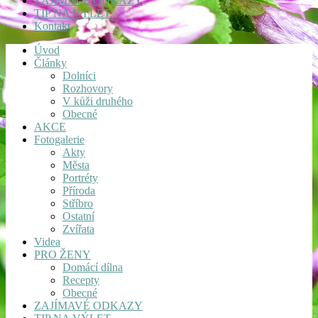
ZAJÍMAVÉ ODKAZY
TIP NA VÝLET
Kontakt
Úvod
Články
Dolníci
Rozhovory
V kůži druhého
Obecné
AKCE
Fotogalerie
Akty
Města
Portréty
Příroda
Stříbro
Ostatní
Zvířata
Videa
PRO ŽENY
Domácí dílna
Recepty
Obecné
ZAJÍMAVÉ ODKAZY