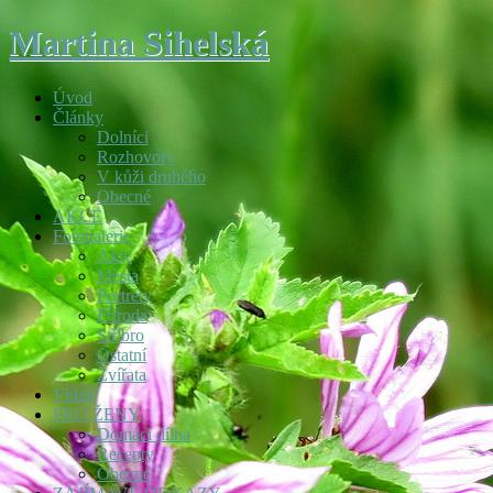
Martina Sihelská
Úvod
Články
Dolníci
Rozhovory
V kůži druhého
Obecné
AKCE
Fotogalerie
Akty
Města
Portréty
Příroda
Stříbro
Ostatní
Zvířata
Videa
PRO ŽENY
Domácí dílna
Recepty
Obecné