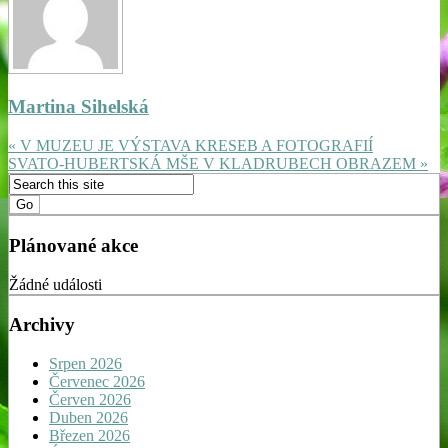
Martina Sihelská
« V MUZEU JE VÝSTAVA KRESEB A FOTOGRAFIÍ
SVATO-HUBERTSKÁ MŠE V KLADRUBECH OBRAZEM »
Plánované akce
Žádné události
Archivy
Srpen 2026
Červenec 2026
Červen 2026
Duben 2026
Březen 2026