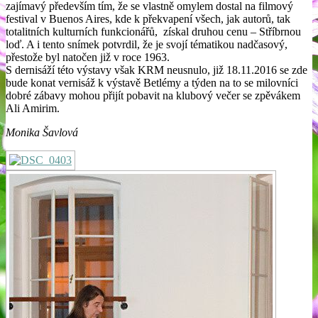
zajímavý především tím, že se vlastně omylem dostal na filmový
festival v Buenos Aires, kde k překvapení všech, jak autorů, tak
totalitních kulturních funkcionářů, získal druhou cenu – Stříbrnou
loď. A i tento snímek potvrdil, že je svojí tématikou nadčasový,
přestože byl natočen již v roce 1963.
S dernisáží této výstavy však KRM neusnulo, již 18.11.2016 se zde
bude konat vernisáž k výstavě Betlémy a týden na to se milovníci
dobré zábavy mohou přijít pobavit na klubový večer se zpěvákem
Ali Amirim.
Monika Šavlová