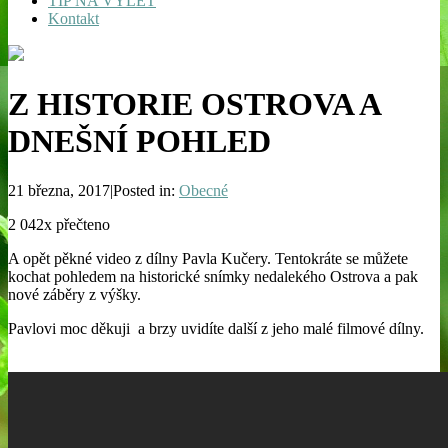
TIP NA VÝLET
Kontakt
Z HISTORIE OSTROVA A
DNEŠNÍ POHLED
21 března, 2017|Posted in:
Obecné
2 042x přečteno
A opět pěkné video z dílny Pavla Kučery. Tentokráte se můžete
kochat pohledem na historické snímky nedalekého Ostrova a pak
nové záběry z výšky.
Pavlovi moc děkuji a brzy uvidíte další z jeho malé filmové dílny.