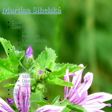
Martina Sihelská
Úvod
Články
Dolníci
Rozhovory
V kůži druhého
Obecné
AKCE
Fotogalerie
Akty
Města
Portréty
Příroda
Stříbro
Ostatní
Zvířata
Videa
PRO ŽENY
Domácí dílna
Recepty
Obecné