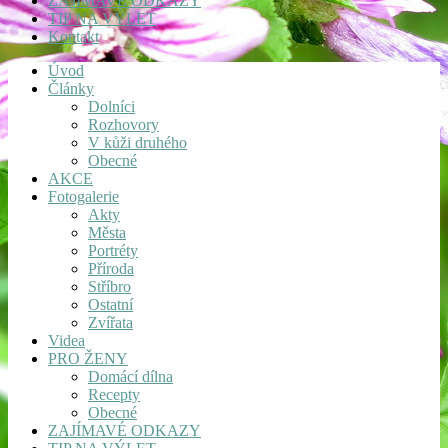
ZAJÍMAVÉ ODKAZY
TIP NA VÝLET
Kontakt
Úvod
Články
Dolníci
Rozhovory
V kůži druhého
Obecné
AKCE
Fotogalerie
Akty
Města
Portréty
Příroda
Stříbro
Ostatní
Zvířata
Videa
PRO ŽENY
Domácí dílna
Recepty
Obecné
ZAJÍMAVÉ ODKAZY