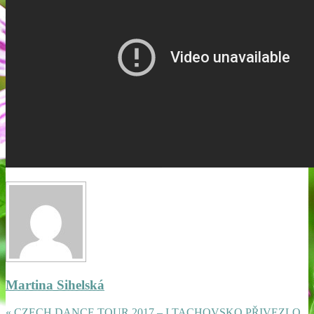
Martina Sihelská
« CZECH DANCE TOUR 2017 – I TACHOVSKO PŘIVEZLO