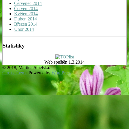
Červenec 2014
Červen 2014
Květen 2014
Duben 2014
Březen 2014
Únor 2014
Statistiky
Web spuštěn 1.3.2014
© 2018, Martina Sihelská.
Cirrus Theme
Powered by
WordPress