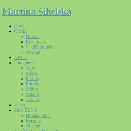
Martina Sihelská
Úvod
Články
Dolníci
Rozhovory
V kůži druhého
Obecné
AKCE
Fotogalerie
Akty
Města
Portréty
Příroda
Stříbro
Ostatní
Zvířata
Videa
PRO ŽENY
Domácí dílna
Recepty
Obecné