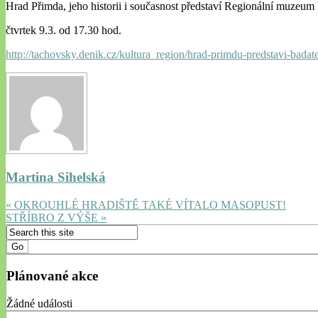
Hrad Přimda, jeho historii i současnost představí Regionální muzeum 
čtvrtek 9.3. od 17.30 hod.
http://tachovsky.denik.cz/kultura_region/hrad-primdu-predstavi-bada
Martina Sihelská
« OKROUHLÉ HRADIŠTĚ TAKÉ VÍTALO MASOPUST!
STŘÍBRO Z VÝŠE »
Plánované akce
Žádné události