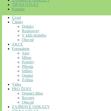
ZAJÍMAVÉ ODKAZY
TIP NA VÝLET
Kontakt
Úvod
Články
Dolníci
Rozhovory
V kůži druhého
Obecné
AKCE
Fotogalerie
Akty
Města
Portréty
Příroda
Stříbro
Ostatní
Zvířata
Videa
PRO ŽENY
Domácí dílna
Recepty
Obecné
ZAJÍMAVÉ ODKAZY