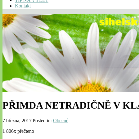
TIP NA VÝLET
Kontakt
PŘIMDA NETRADIČNĚ V KL
7 března, 2017|Posted in:
Obecné
1 806x přečteno