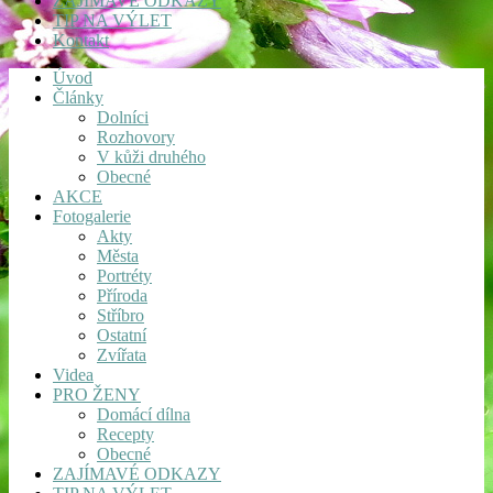
ZAJÍMAVÉ ODKAZY
TIP NA VÝLET
Kontakt
Úvod
Články
Dolníci
Rozhovory
V kůži druhého
Obecné
AKCE
Fotogalerie
Akty
Města
Portréty
Příroda
Stříbro
Ostatní
Zvířata
Videa
PRO ŽENY
Domácí dílna
Recepty
Obecné
ZAJÍMAVÉ ODKAZY