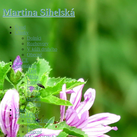
Martina Sihelská
Úvod
Články
Dolníci
Rozhovory
V kůži druhého
Obecné
AKCE
Fotogalerie
Akty
Města
Portréty
Příroda
Stříbro
Ostatní
Zvířata
Videa
PRO ŽENY
Domácí dílna
Recepty
Obecné