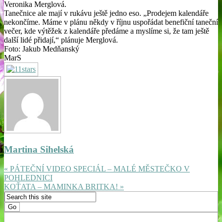
Veronika Merglová.
Tanečnice ale mají v rukávu ještě jedno eso. „Prodejem kalendáře
nekončíme. Máme v plánu někdy v říjnu uspořádat benefiční taneční
večer, kde výtěžek z kalendáře předáme a myslíme si, že tam ještě
další lidé přidají,“ plánuje Merglová.
Foto: Jakub Medňanský
MarS
Martina Sihelská
« PÁTEČNÍ VIDEO SPECIÁL – MALÉ MĚSTEČKO V
POHLEDNICI
KOŤATA – MAMINKA BRITKA! »