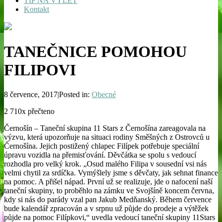
TIP NA VÝLET
Kontakt
TANEČNICE POMOHOU
FILIPOVI
8 července, 2017|Posted in:
Obecné
2 710x přečteno
Černošín – Taneční skupina 11 Stars z Černošína zareagovala na
výzvu, která upozorňuje na situaci rodiny Směšných z Ostrovců u
Černošína. Jejich postižený chlapec Filípek potřebuje speciální
úpravu vozidla na přemisťování. Děvčátka se spolu s vedoucí
rozhodla pro velký krok. „Osud malého Filipa v sousední vsi nás
velmi chytil za srdíčka. Vymýšlely jsme s děvčaty, jak sehnat finance
na pomoc. A přišel nápad. První už se realizuje, jde o nafocení naší
taneční skupiny, to proběhlo na zámku ve Svojšíně koncem června,
kdy si nás do parády vzal pan Jakub Medňanský. Během července
bude kalendář zpracován a v srpnu už půjde do prodeje a výtěžek
půjde na pomoc Filípkovi,“ uvedla vedoucí taneční skupiny 11Stars