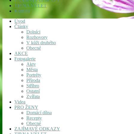
ZAJÍMAVÉ ODKAZY
TIP NA VÝLET
Kontakt
Úvod
Články
Dolníci
Rozhovory
V kůži druhého
Obecné
AKCE
Fotogalerie
Akty
Města
Portréty
Příroda
Stříbro
Ostatní
Zvířata
Videa
PRO ŽENY
Domácí dílna
Recepty
Obecné
ZAJÍMAVÉ ODKAZY