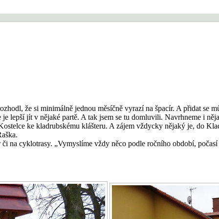
 rozhodl, že si minimálně jednou měsíčně vyrazí na špacír. A přidat se
je lepší jít v nějaké partě. A tak jsem se tu domluvili. Navrhneme i ně
 Kostelce ke kladrubskému klášteru. A zájem vždycky nějaký je, do Kla
Raška.
or či na cyklotrasy. „Vymyslíme vždy něco podle ročního období, počas