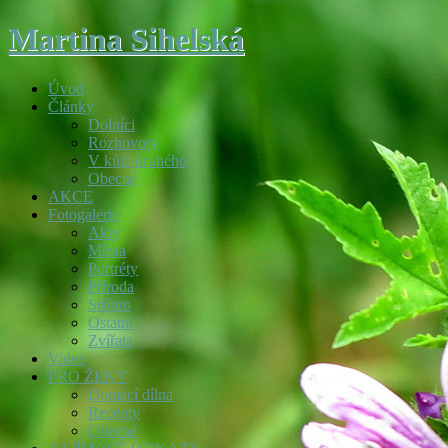
Martina Sihelská
Úvod
Články
Dolníci
Rozhovory
V kůži druhého
Obecné
AKCE
Fotogalerie
Akty
Města
Portréty
Příroda
Stříbro
Ostatní
Zvířata
Videa
PRO ŽENY
Domácí dílna
Recepty
Obecné