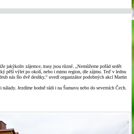
 může jakýkoliv zájemce, trasy jsou různé. „Nemůžeme pořád sedět
jaký pěší výlet po okolí, nebo i mimo region, dle zájmu. Teď v lednu
drub nás šlo dvě desítky,“ uvedl organizátor podobných akcí Martin
í i nálady. Jezdíme hodně rádi i na Šumavu nebo do severních Čech.