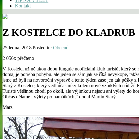
TIP NA VÝLET
Kontakt
Z KOSTELCE DO KLADRUB
25 ledna, 2018|Posted in:
Obecné
2 056x přečteno
V Kostelci už nějakou dobu funguje neoficiální klub turistů, který se
doma, je potřeba pohybu. ale jeden se sám jak se říká nevykope, takže 
jsme už byli na novoroční výpravě a tento týden zase jen tak pěšky z
Starý z Kostelce, který vedl účastníky kolem nově vzniklých nádrží 
Turisté většinou chodí po okolí, ale výjimkou nejsou ani výlety do h
Občas děláme i výlety po památkách,“ dodal Martin Starý.
Mars