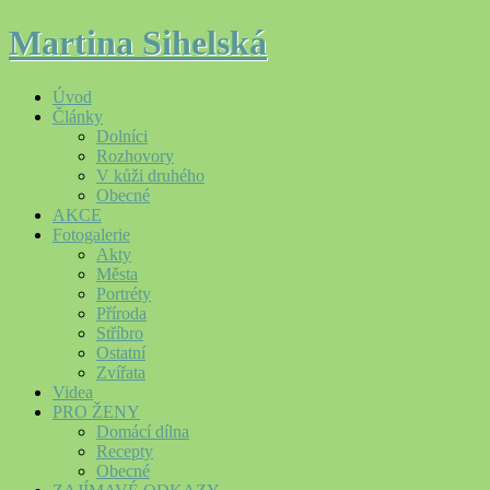
Martina Sihelská
Úvod
Články
Dolníci
Rozhovory
V kůži druhého
Obecné
AKCE
Fotogalerie
Akty
Města
Portréty
Příroda
Stříbro
Ostatní
Zvířata
Videa
PRO ŽENY
Domácí dílna
Recepty
Obecné