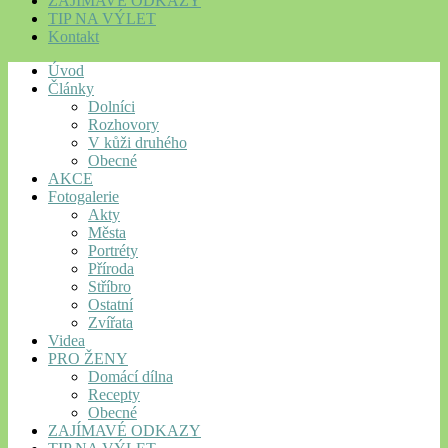
ZAJÍMAVÉ ODKAZY
TIP NA VÝLET
Kontakt
Úvod
Články
Dolníci
Rozhovory
V kůži druhého
Obecné
AKCE
Fotogalerie
Akty
Města
Portréty
Příroda
Stříbro
Ostatní
Zvířata
Videa
PRO ŽENY
Domácí dílna
Recepty
Obecné
ZAJÍMAVÉ ODKAZY