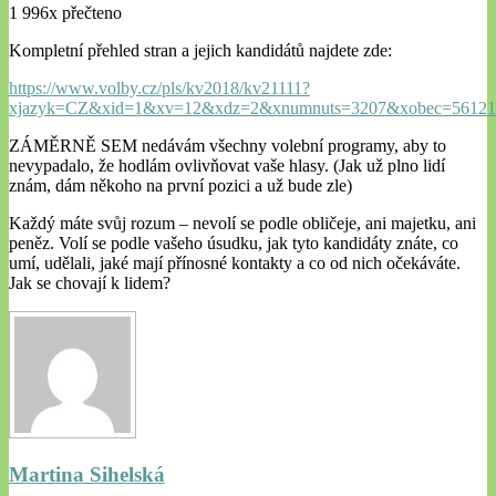
1 996x přečteno
Kompletní přehled stran a jejich kandidátů najdete zde:
https://www.volby.cz/pls/kv2018/kv21111?
xjazyk=CZ&xid=1&xv=12&xdz=2&xnumnuts=3207&xobec=56121
ZÁMĚRNĚ SEM nedávám všechny volební programy, aby to
nevypadalo, že hodlám ovlivňovat vaše hlasy. (Jak už plno lidí
znám, dám někoho na první pozici a už bude zle)
Každý máte svůj rozum – nevolí se podle obličeje, ani majetku, ani
peněz. Volí se podle vašeho úsudku, jak tyto kandidáty znáte, co
umí, udělali, jaké mají přínosné kontakty a co od nich očekáváte.
Jak se chovají k lidem?
Martina Sihelská