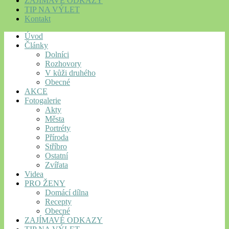
ZAJÍMAVÉ ODKAZY
TIP NA VÝLET
Kontakt
Úvod
Články
Dolníci
Rozhovory
V kůži druhého
Obecné
AKCE
Fotogalerie
Akty
Města
Portréty
Příroda
Stříbro
Ostatní
Zvířata
Videa
PRO ŽENY
Domácí dílna
Recepty
Obecné
ZAJÍMAVÉ ODKAZY