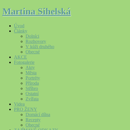
Martina Sihelská
Úvod
Články
Dolníci
Rozhovory
V kůži druhého
Obecné
AKCE
Fotogalerie
Akty
Města
Portréty
Příroda
Stříbro
Ostatní
Zvířata
Videa
PRO ŽENY
Domácí dílna
Recepty
Obecné