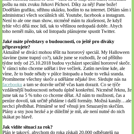
pošlu na mix zvuku Jirkovi Píchovi. Díky za něj! Pane bože!
Dodělám grafiku, střihnu ukázku, hodím to na internet. Dělám sám i
administraci všech sociálních sítí. Youtube, facebook a instagram.
Není to ale one man show, nicméně mám tu zkušenost, že když
tyhle věci dělá moc lidí, tak to většinou nedopadá dobře. Abych
toho neměl málo, tak od listopadu plánujeme spustit Twitter.
Jaké máte představy o budoucnosti, co ještě pro diváky
připravujete?
Aktuálně se diváci mohou těšit na hororový speciál. My Halloween
slavíme (jsme trapný co?), takže jsme se rozhodli, že od příštího
týdne tedy od 25.10.2018 budou vycházet speciální hororové skeče.
V rámci toho chceme udělat i live večírek. Zatím nevíme kde, ale
víme, že to bude někdy v půlce listopadu a bude to velká sranda.
Promítneme všechny skeče a uděláme nějaké live. Sledujte nás na
facebooku
a tam se dozvíte určitě včas kam dorazit. Co se týče
vzdálenější budoucnosti nebudu úplně konkrétní. Nicméně řeknu, že
jsme tak na 5 % toho co chceme dělat. Až nám to možnosti, čas a
peníze dovolí, tak určitě přidáme i další formáty. Možná kanály…ale
nechci předbíhat. Primárně se teď věnuji jen Smazaným skečům.
Plány a sny jsou hezké a je důležité je mít, ale není nutné do nich
skákat po hlavě.
Jak vidíte situaci za rok?
Plán je takový, abychom do roka získali 20.000 odběratelů na