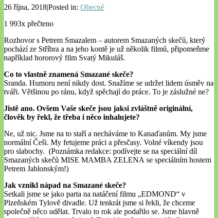
26 října, 2018|Posted in:
Obecné
1 993x přečteno
Rozhovor s Petrem Smazalem – autorem Smazaných skečů, který
pochází ze Stříbra a na jeho kontě je už několik filmů, připomeňme
například hororový film Svatý Mikuláš.
Co to vlastně znamená Smazané skeče?
Sranda. Humoru není nikdy dost. Snažíme se udržet lidem úsměv na
tváři. Většinou po ránu, když spěchají do práce. To je záslužné ne?
Jistě ano. Ovšem Vaše skeče jsou jaksi zvláštně originální,
člověk by řekl, že třeba i něco inhalujete?
Ne, už nic. Jsme na to staří a necháváme to Kanaďanům. My jsme
normální Češi. My fetujeme práci a přesčasy. Volné víkendy jsou
pro slabochy. (Poznámka redakce: podívejte se na speciální díl
Smazaných skečů MISE MAMBA ZELENA se speciálním hostem
Petrem Jablonským!)
Jak vznikl nápad na Smazané skeče?
Setkali jsme se jako parta na natáčení filmu „EDMOND“ v
Plzeňském Tylově divadle. Už tenkrát jsme si řekli, že chceme
společně něco udělat. Trvalo to rok ale podařilo se. Jsme hlavně