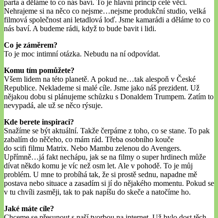
parta a děláme to co nás baví. To je hlavní princip celé věci.
Nehrajeme si na něco co nejsme…nejsme produkční studio, velká
filmová společnost ani letadlová loď. Jsme kamarádi a děláme to co
nás baví. A budeme rádi, když to bude bavit i lidi.
Co je záměrem?
To je moc intimní otázka. Nebudu na ní odpovídat.
Komu tím pomůžete?
Všem lidem na této planetě. A pokud ne…tak alespoň v České
Republice. Neklademe si malé cíle. Jsme jako náš prezident. Už
nějakou dobu si plánujeme schůzku s Donaldem Trumpem. Zatím to
nevypadá, ale už se něco rýsuje.
Kde berete inspiraci?
Snažíme se být aktuální. Takže čerpáme z toho, co se stane. To pak
zabalím do něčeho, co mám rád. Třeba osobního kouče
do scifi filmu Matrix. Nebo Mambu zelenou do Avengers.
Upřímně…já fakt nechápu, jak se na filmy o super hrdinech může
dívat někdo komu je víc než osm let. Ale v pohodě. To je můj
problém. U mne to probíhá tak, že si prostě sednu, napadne mě
postava nebo situace a zasadím si jí do nějakého momentu. Pokud se
v tu chvíli zasměji, tak to pak napíšu do skeče a natočíme ho.
Jaké máte cíle?
Chceme se přesunout s naší tvorbou na internet. Už bylo dost těch