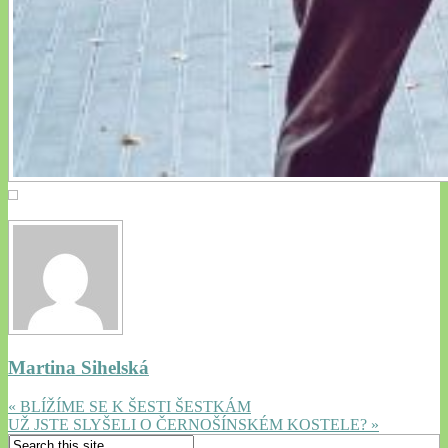
Martina Sihelská
« BLÍŽÍME SE K ŠESTI ŠESTKÁM
UŽ JSTE SLYŠELI O ČERNOŠÍNSKÉM KOSTELE? »