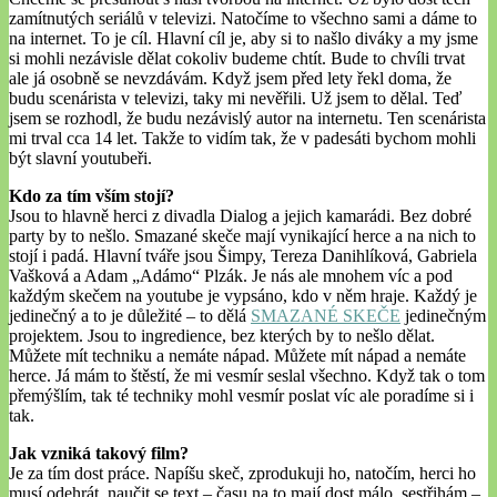
zamítnutých seriálů v televizi. Natočíme to všechno sami a dáme to
na internet. To je cíl. Hlavní cíl je, aby si to našlo diváky a my jsme
si mohli nezávisle dělat cokoliv budeme chtít. Bude to chvíli trvat
ale já osobně se nevzdávám. Když jsem před lety řekl doma, že
budu scenárista v televizi, taky mi nevěřili. Už jsem to dělal. Teď
jsem se rozhodl, že budu nezávislý autor na internetu. Ten scenárista
mi trval cca 14 let. Takže to vidím tak, že v padesáti bychom mohli
být slavní youtubeři.
Kdo za tím vším stojí?
Jsou to hlavně herci z divadla Dialog a jejich kamarádi. Bez dobré
party by to nešlo. Smazané skeče mají vynikající herce a na nich to
stojí i padá. Hlavní tváře jsou Šimpy, Tereza Danihlíková, Gabriela
Vašková a Adam „Adámo“ Plzák. Je nás ale mnohem víc a pod
každým skečem na youtube je vypsáno, kdo v něm hraje. Každý je
jedinečný a to je důležité – to dělá
SMAZANÉ SKEČE
jedinečným
projektem. Jsou to ingredience, bez kterých by to nešlo dělat.
Můžete mít techniku a nemáte nápad. Můžete mít nápad a nemáte
herce. Já mám to štěstí, že mi vesmír seslal všechno. Když tak o tom
přemýšlím, tak té techniky mohl vesmír poslat víc ale poradíme si i
tak.
Jak vzniká takový film?
Je za tím dost práce. Napíšu skeč, zprodukuji ho, natočím, herci ho
musí odehrát, naučit se text – času na to mají dost málo, sestřihám –