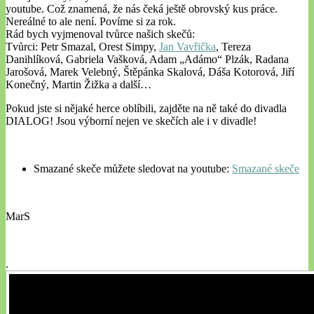
youtube. Což znamená, že nás čeká ještě obrovský kus práce.
Nereálné to ale není. Povíme si za rok.
Rád bych vyjmenoval tvůrce našich skečů:
Tvůrci: Petr Smazal, Orest Simpy,
Jan Vavřička
, Tereza
Danihlíková, Gabriela Vašková, Adam „Adámo“ Plzák, Radana
Jarošová, Marek Velebný, Štěpánka Skalová, Dáša Kotorová, Jiří
Konečný, Martin Žižka a další…
Pokud jste si nějaké herce oblíbili, zajděte na ně také do divadla
DIALOG! Jsou výborní nejen ve skečích ale i v divadle!
Smazané skeče můžete sledovat na youtube:
Smazané skeče
MarS
.