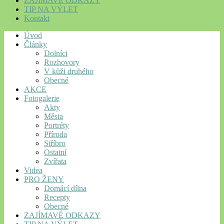
ZAJÍMAVÉ ODKAZY
TIP NA VÝLET
Kontakt
Úvod
Články
Dolníci
Rozhovory
V kůži druhého
Obecné
AKCE
Fotogalerie
Akty
Města
Portréty
Příroda
Stříbro
Ostatní
Zvířata
Videa
PRO ŽENY
Domácí dílna
Recepty
Obecné
ZAJÍMAVÉ ODKAZY