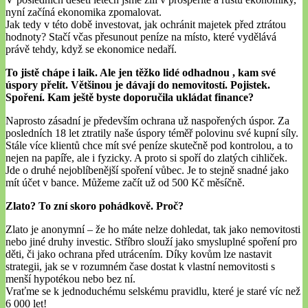
nyní začíná ekonomika zpomalovat.
Jak tedy v této době investovat, jak ochránit majetek před ztrátou
hodnoty? Stačí včas přesunout peníze na místo, které vydělává
právě tehdy, když se ekonomice nedaří.
To jistě chápe i laik. Ale jen těžko lidé odhadnou , kam své
úspory přelít. Většinou je dávají do nemovitostí. Pojistek.
Spoření. Kam ještě byste doporučila ukládat finance?
Naprosto zásadní je především ochrana už naspořených úspor. Za
posledních 18 let ztratily naše úspory téměř polovinu své kupní síly.
Stále více klientů chce mít své peníze skutečně pod kontrolou, a to
nejen na papíře, ale i fyzicky. A proto si spoří do zlatých cihliček.
Jde o druhé nejoblíbenější spoření vůbec. Je to stejně snadné jako
mít účet v bance. Můžeme začít už od 500 Kč měsíčně.
Zlato? To zní skoro pohádkově. Proč?
Zlato je anonymní – že ho máte nelze dohledat, tak jako nemovitosti
nebo jiné druhy investic. Stříbro slouží jako smysluplné spoření pro
děti, či jako ochrana před utrácením. Díky kovům lze nastavit
strategii, jak se v rozumném čase dostat k vlastní nemovitosti s
menší hypotékou nebo bez ní.
Vraťme se k jednoduchému selskému pravidlu, které je staré víc než
6 000 let!