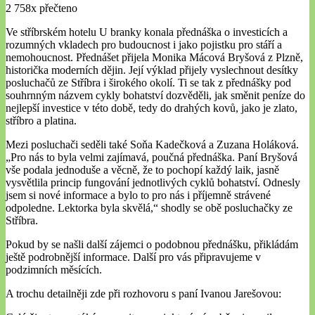
2 758x přečteno
Ve stříbrském hotelu U branky konala přednáška o investicích a
rozumných vkladech pro budoucnost i jako pojistku pro stáří a
nemohoucnost. Přednášet přijela Monika Mácová Bryšová z Plzně,
historička moderních dějin. Její výklad přijely vyslechnout desítky
posluchačů ze Stříbra i širokého okolí. Ti se tak z přednášky pod
souhrnným názvem cykly bohatství dozvěděli, jak směnit peníze do
nejlepší investice v této době, tedy do drahých kovů, jako je zlato,
stříbro a platina.
Mezi posluchači seděli také Soňa Kadečková a Zuzana Holáková.
„Pro nás to byla velmi zajímavá, poučná přednáška. Paní Bryšová
vše podala jednoduše a věcně, že to pochopí každý laik, jasně
vysvětlila princip fungování jednotlivých cyklů bohatství. Odnesly
jsem si nové informace a bylo to pro nás i příjemně strávené
odpoledne. Lektorka byla skvělá,“ shodly se obě posluchačky ze
Stříbra.
Pokud by se našli další zájemci o podobnou přednášku, přikládám
ještě podrobnější informace. Další pro vás připravujeme v
podzimních měsících.
A trochu detailněji zde při rozhovoru s paní Ivanou Jarešovou: