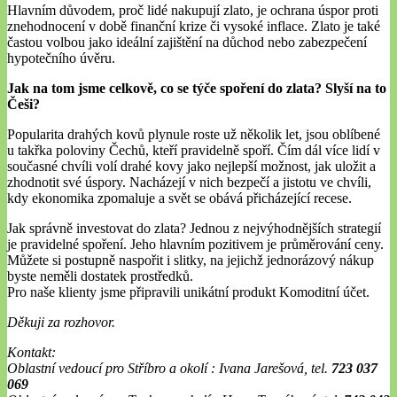
Hlavním důvodem, proč lidé nakupují zlato, je ochrana úspor proti
znehodnocení v době finanční krize či vysoké inflace. Zlato je také
častou volbou jako ideální zajištění na důchod nebo zabezpečení
hypotečního úvěru.
Jak na tom jsme celkově, co se týče spoření do zlata? Slyší na to
Češi?
Popularita drahých kovů plynule roste už několik let, jsou oblíbené
u takřka poloviny Čechů, kteří pravidelně spoří. Čím dál více lidí v
současné chvíli volí drahé kovy jako nejlepší možnost, jak uložit a
zhodnotit své úspory. Nacházejí v nich bezpečí a jistotu ve chvíli,
kdy ekonomika zpomaluje a svět se obává přicházející recese.
Jak správně investovat do zlata? Jednou z nejvýhodnějších strategií
je pravidelné spoření. Jeho hlavním pozitivem je průměrování ceny.
Můžete si postupně naspořit i slitky, na jejichž jednorázový nákup
byste neměli dostatek prostředků.
Pro naše klienty jsme připravili unikátní produkt Komoditní účet.
Děkuji za rozhovor.
Kontakt:
Oblastní vedoucí pro Stříbro a okolí : Ivana Jarešová, tel.
723 037
069