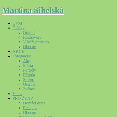
Martina Sihelská
Úvod
Články
Dolníci
Rozhovory
V kůži druhého
Obecné
AKCE
Fotogalerie
Akty
Města
Portréty
Příroda
Stříbro
Ostatní
Zvířata
Videa
PRO ŽENY
Domácí dílna
Recepty
Obecné