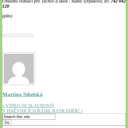
Oblastní vedoucí pro Tachov a okolí : Hana Tyrpáková, tel.
742 042
120
(plin)
.
Martina Sihelská
« VIDEO ZE SLAVNOSTÍ
V HNĚVNICÍCH ŘÁDIL KASKADÉR! »