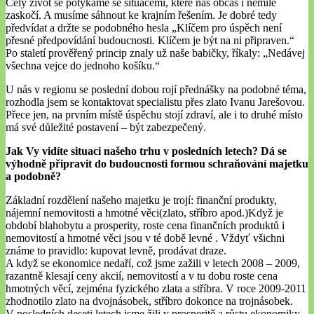
Celý život se potýkáme se situacemi, které nás občas i nemile
zaskočí. A musíme sáhnout ke krajním řešením. Je dobré tedy
předvídat a držte se podobného hesla „Klíčem pro úspěch není
přesné předpovídání budoucnosti. Klíčem je být na ni připraven.“
Po staletí prověřený princip znaly už naše babičky, říkaly: „Nedávej
všechna vejce do jednoho košíku.“
U nás v regionu se poslední dobou rojí přednášky na podobné téma,
rozhodla jsem se kontaktovat specialistu přes zlato Ivanu Jarešovou.
Přece jen, na prvním místě úspěchu stojí zdraví, ale i to druhé místo
má své důležité postavení – být zabezpečený.
Jak Vy vidíte situaci našeho trhu v posledních letech? Dá se
výhodně připravit do budoucnosti formou schraňování majetku
a podobně?
Základní rozdělení našeho majetku je trojí: finanční produkty,
nájemní nemovitosti a hmotné věci(zlato, stříbro apod.)Když je
období blahobytu a prosperity, roste cena finančních produktů i
nemovitostí a hmotné věci jsou v té době levné . Vždyť všichni
známe to pravidlo: kupovat levně, prodávat draze.
A když se ekonomice nedaří, což jsme zažili v letech 2008 – 2009,
razantně klesají ceny akcií, nemovitostí a v tu dobu roste cena
hmotných věcí, zejména fyzického zlata a stříbra. V roce 2009-2011
zhodnotilo zlato na dvojnásobek, stříbro dokonce na trojnásobek.
V posledních deseti letech jsme žili v prosperitě a růstu ekonomiky,