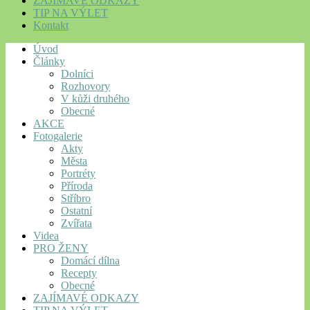
ZAJÍMAVÉ ODKAZY
TIP NA VÝLET
Kontakt
Úvod
Články
Dolníci
Rozhovory
V kůži druhého
Obecné
AKCE
Fotogalerie
Akty
Města
Portréty
Příroda
Stříbro
Ostatní
Zvířata
Videa
PRO ŽENY
Domácí dílna
Recepty
Obecné
ZAJÍMAVÉ ODKAZY