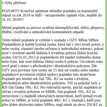
1 926x přečteno
POZOR!!!! Konečná splatnost místního poplatku za komunální
odpad za rok 2019 se blíží – nezapomeňte zaplatit včas, nejdéle do
31.10. 2019!!!
Místní poplatek za provoz systému shromažďování, sběru, přepravy,
třídění, využívání a odstraňování komunálních odpadů
Tento místní poplatek je vybírán v souladu s OZV Města Stříbra.
Poplatníkem je každá fyzická osoba, která má v obci trvalý pobyt, a
nebo osoba, vlastnící stavbu určenou k individuální rekreaci, pokud
není v uvedené stavbě hlášena k trvalému pobytu žádná fyzická
osoba. Od 01.01.2013 je poplatníkem též majitel rodinného domu
nebo bytu, kde není hlášena žádná osoba k pobytu. Od tohoto roku
nově platí i cizinci s přechodným i dlouhodobým pobytem. Dle
OZV jsou povinny tyto osoby do 15 dnů od vzniku nebo zániku
poplatkové povinnosti ohlásit správci poplatku tuto skutečnost.
Poplatek pro letošní rok činí 700,- Kč na osobu s trvalým,
přechodným nebo dlouhodobým pobytem. Též za prázdné byty a
RD činí částka 700,- Kč. Pro rekreační stavby, jejichž majitelem je
občan s trvalým pobytem ve Stříbře, činí poplatek 350,- Kč za
nemovitost ( u majitelů rekreačních nemovitostí, kteří nemají trvalý
pobyt ve Stříbře, je roční poplatek 400,- Kč ). Studující, kteří jsou
přes týden ubytováni mimo Stříbro, mají nárok na slevu 350 Kč za