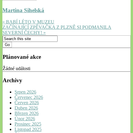
Martina Sihelská
« BABÍ LÉTO V MUZEU
ZAČÍNAJÍCÍ ZPĚVAČKA Z PLZNĚ SI PODMANILA
SEVERNÍ ČECHY! »
Plánované akce
Žádné události
Archivy
Srpen 2026
Červenec 2026
Červen 2026
Duben 2026
Březen 2026
Únor 2026
Prosinec 2025
Listopad 2025