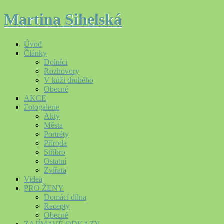
Martina Sihelská
Úvod
Články
Dolníci
Rozhovory
V kůži druhého
Obecné
AKCE
Fotogalerie
Akty
Města
Portréty
Příroda
Stříbro
Ostatní
Zvířata
Videa
PRO ŽENY
Domácí dílna
Recepty
Obecné