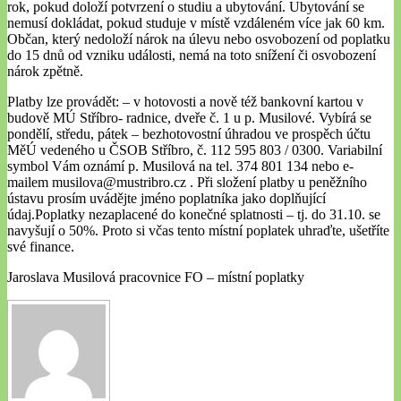
rok, pokud doloží potvrzení o studiu a ubytování. Ubytování se
nemusí dokládat, pokud studuje v místě vzdáleném více jak 60 km.
Občan, který nedoloží nárok na úlevu nebo osvobození od poplatku
do 15 dnů od vzniku události, nemá na toto snížení či osvobození
nárok zpětně.
Platby lze provádět: – v hotovosti a nově též bankovní kartou v
budově MÚ Stříbro- radnice, dveře č. 1 u p. Musilové. Vybírá se
pondělí, středu, pátek – bezhotovostní úhradou ve prospěch účtu
MěÚ vedeného u ČSOB Stříbro, č. 112 595 803 / 0300. Variabilní
symbol Vám oznámí p. Musilová na tel. 374 801 134 nebo e-
mailem musilova@mustribro.cz . Při složení platby u peněžního
ústavu prosím uvádějte jméno poplatníka jako doplňující
údaj.Poplatky nezaplacené do konečné splatnosti – tj. do 31.10. se
navyšují o 50%. Proto si včas tento místní poplatek uhraďte, ušetříte
své finance.
Jaroslava Musilová pracovnice FO – místní poplatky