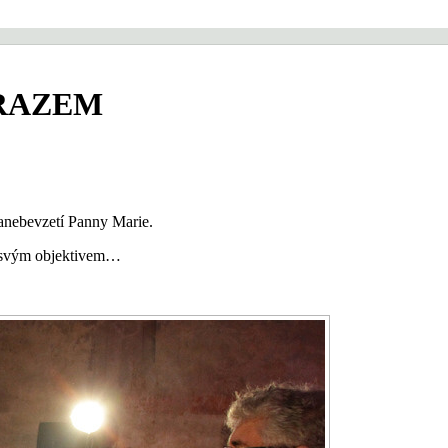
RAZEM
anebevzetí Panny Marie.
il svým objektivem…