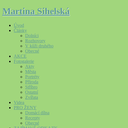
Martina Sihelská
Úvod
Články
Dolníci
Rozhovory
V kůži druhého
Obecné
AKCE
Fotogalerie
Akty
Města
Portréty
Příroda
Stříbro
Ostatní
Zvířata
Videa
PRO ŽENY
Domácí dílna
Recepty
Obecné