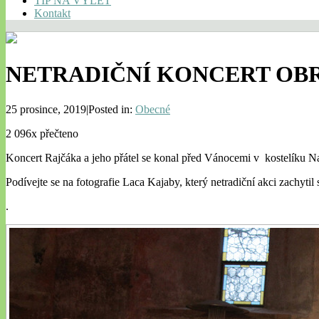
TIP NA VÝLET
Kontakt
NETRADIČNÍ KONCERT OB
25 prosince, 2019|Posted in:
Obecné
2 096x přečteno
Koncert Rajčáka a jeho přátel se konal před Vánocemi v kostelíku N
Podívejte se na fotografie Laca Kajaby, který netradiční akci zachyt
.