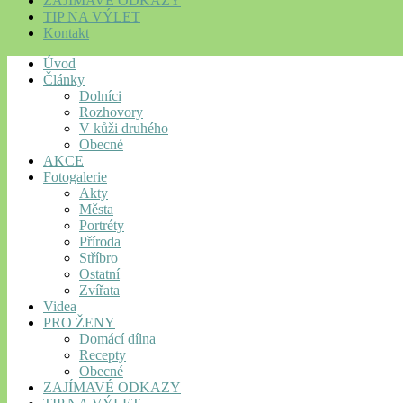
ZAJÍMAVÉ ODKAZY
TIP NA VÝLET
Kontakt
Úvod
Články
Dolníci
Rozhovory
V kůži druhého
Obecné
AKCE
Fotogalerie
Akty
Města
Portréty
Příroda
Stříbro
Ostatní
Zvířata
Videa
PRO ŽENY
Domácí dílna
Recepty
Obecné
ZAJÍMAVÉ ODKAZY