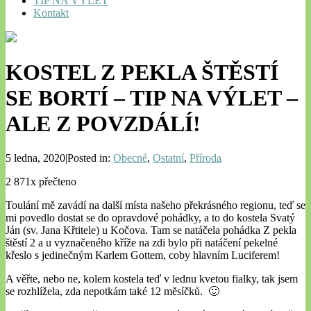
TIP NA VÝLET
Kontakt
KOSTEL Z PEKLA ŠTĚSTÍ
SE BORTÍ – TIP NA VÝLET –
ALE Z POVZDÁLÍ!
5 ledna, 2020|Posted in:
Obecné
,
Ostatní
,
Příroda
2 871x přečteno
Toulání mě zavádí na další místa našeho překrásného regionu, teď se
mi povedlo dostat se do opravdové pohádky, a to do kostela Svatý
Ján (sv. Jana Křtitele) u Kočova. Tam se natáčela pohádka Z pekla
štěstí 2 a u vyznačeného kříže na zdi bylo při natáčení pekelné
křeslo s jedinečným Karlem Gottem, coby hlavním Luciferem!
A věřte, nebo ne, kolem kostela teď v lednu kvetou fialky, tak jsem
se rozhlížela, zda nepotkám také 12 měsíčků. 🙂