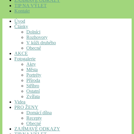
ZAJÍMAVÉ ODKAZY
TIP NA VÝLET
Kontakt
Úvod
Články
Dolníci
Rozhovory
V kůži druhého
Obecné
AKCE
Fotogalerie
Akty
Města
Portréty
Příroda
Stříbro
Ostatní
Zvířata
Videa
PRO ŽENY
Domácí dílna
Recepty
Obecné
ZAJÍMAVÉ ODKAZY