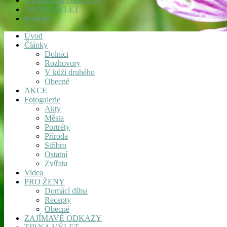
ZAJÍMAVÉ ODKAZY
TIP NA VÝLET
Kontakt
Úvod
Články
Dolníci
Rozhovory
V kůži druhého
Obecné
AKCE
Fotogalerie
Akty
Města
Portréty
Příroda
Stříbro
Ostatní
Zvířata
Videa
PRO ŽENY
Domácí dílna
Recepty
Obecné
ZAJÍMAVÉ ODKAZY