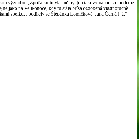
jnickou výzdobu. „Zpočátku to vlastně byl jen takový nápad, že budeme
tejně jako na Velikonoce, kdy tu stála bříza ozdobená vlastnoručně
kami spolku, , podílely se Štěpánka Lomičková, Jana Černá i já,“