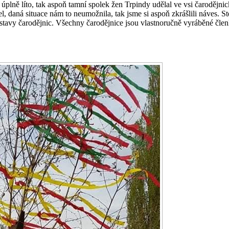
lo úplně líto, tak aspoň tamní spolek žen Trpindy udělal ve vsi čarodě
l, daná situace nám to neumožnila, tak jsme si aspoň zkrášlili náves. S
stavy čarodějnic. Všechny čarodějnice jsou vlastnoručně vyráběné člen