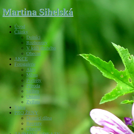
Martina Sihelská
Úvod
Články
Dolníci
Rozhovory
V kůži druhého
Obecné
AKCE
Fotogalerie
Akty
Města
Portréty
Příroda
Stříbro
Ostatní
Zvířata
Videa
PRO ŽENY
Domácí dílna
Recepty
Obecné