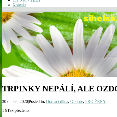
TIP NA VÝLET
Kontakt
TRPINKY NEPÁLÍ, ALE OZD
30 dubna, 2020|Posted in:
Domácí dílna
,
Obecné
,
PRO ŽENY
1 919x přečteno