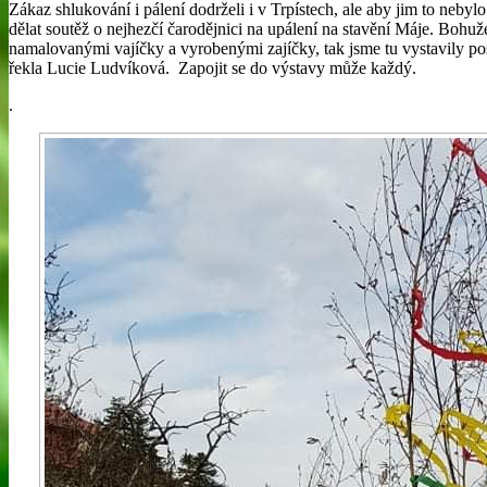
Zákaz shlukování i pálení dodrželi i v Trpístech, ale aby jim to neby
dělat soutěž o nejhezčí čarodějnici na upálení na stavění Máje. Bohuže
namalovanými vajíčky a vyrobenými zajíčky, tak jsme tu vystavily po
řekla Lucie Ludvíková. Zapojit se do výstavy může každý.
.