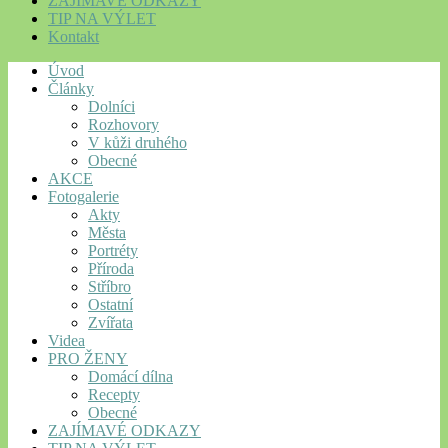
ZAJÍMAVÉ ODKAZY
TIP NA VÝLET
Kontakt
Úvod
Články
Dolníci
Rozhovory
V kůži druhého
Obecné
AKCE
Fotogalerie
Akty
Města
Portréty
Příroda
Stříbro
Ostatní
Zvířata
Videa
PRO ŽENY
Domácí dílna
Recepty
Obecné
ZAJÍMAVÉ ODKAZY