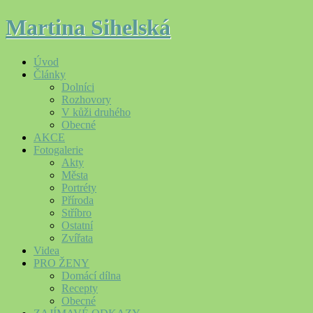
Martina Sihelská
Úvod
Články
Dolníci
Rozhovory
V kůži druhého
Obecné
AKCE
Fotogalerie
Akty
Města
Portréty
Příroda
Stříbro
Ostatní
Zvířata
Videa
PRO ŽENY
Domácí dílna
Recepty
Obecné