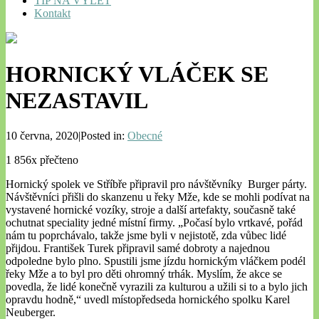
TIP NA VÝLET
Kontakt
HORNICKÝ VLÁČEK SE
NEZASTAVIL
10 června, 2020|Posted in:
Obecné
1 856x přečteno
Hornický spolek ve Stříbře připravil pro návštěvníky Burger párty.
Návštěvníci přišli do skanzenu u řeky Mže, kde se mohli podívat na
vystavené hornické vozíky, stroje a další artefakty, současně také
ochutnat speciality jedné místní firmy. „Počasí bylo vrtkavé, pořád
nám tu poprchávalo, takže jsme byli v nejistotě, zda vůbec lidé
přijdou. František Turek připravil samé dobroty a najednou
odpoledne bylo plno. Spustili jsme jízdu hornickým vláčkem podél
řeky Mže a to byl pro děti ohromný trhák. Myslím, že akce se
povedla, že lidé konečně vyrazili za kulturou a užili si to a bylo jich
opravdu hodně,“ uvedl místopředseda hornického spolku Karel
Neuberger.