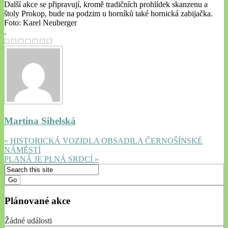
Další akce se připravují, kromě tradičních prohlídek skanzenu a
štoly Prokop, bude na podzim u horníků také hornická zabijačka.
Foto: Karel Neuberger
.
Martina Sihelská
« HISTORICKÁ VOZIDLA OBSADILA ČERNOŠÍNSKÉ
NÁMĚSTÍ
PLANÁ JE PLNÁ SRDCÍ »
Plánované akce
Žádné události