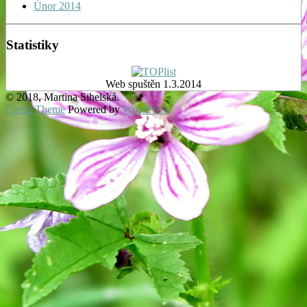
Únor 2014
Statistiky
Web spuštěn 1.3.2014
© 2018, Martina Sihelská.
Cirrus Theme
Powered by
WordPress