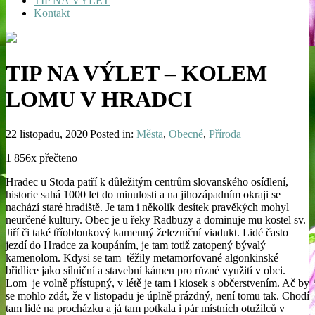
TIP NA VÝLET
Kontakt
TIP NA VÝLET – KOLEM
LOMU V HRADCI
22 listopadu, 2020|Posted in:
Města
,
Obecné
,
Příroda
1 856x přečteno
Hradec u Stoda patří k důležitým centrům slovanského osídlení,
historie sahá 1000 let do minulosti a na jihozápadním okraji se
nachází staré hradiště. Je tam i několik desítek pravěkých mohyl
neurčené kultury. Obec je u řeky Radbuzy a dominuje mu kostel sv.
Jiří či také tříobloukový kamenný železniční viadukt. Lidé často
jezdí do Hradce za koupáním, je tam totiž zatopený bývalý
kamenolom. Kdysi se tam těžily metamorfované algonkinské
břidlice jako silniční a stavební kámen pro různé využití v obci.
Lom je volně přístupný, v létě je tam i kiosek s občerstvením. Ač by
se mohlo zdát, že v listopadu je úplně prázdný, není tomu tak. Chodí
tam lidé na procházku a já tam potkala i pár místních otužilců v