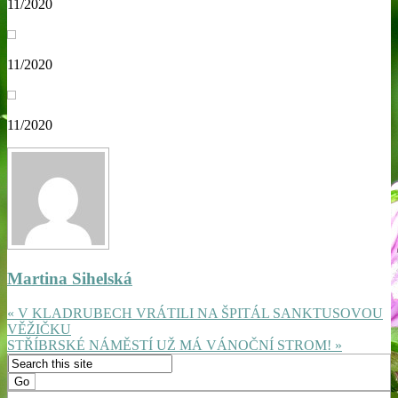
11/2020
11/2020
11/2020
Martina Sihelská
« V KLADRUBECH VRÁTILI NA ŠPITÁL SANKTUSOVOU
VĚŽIČKU
STŘÍBRSKÉ NÁMĚSTÍ UŽ MÁ VÁNOČNÍ STROM! »