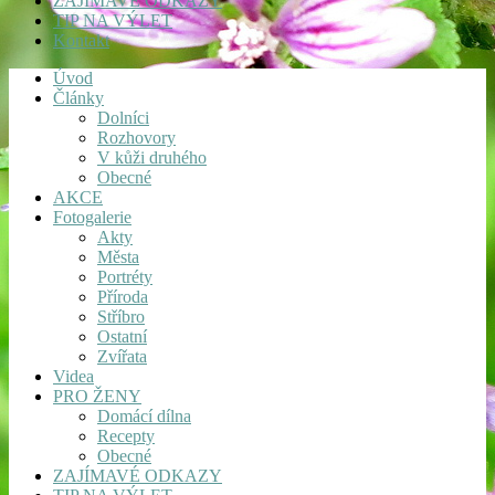
ZAJÍMAVÉ ODKAZY
TIP NA VÝLET
Kontakt
Úvod
Články
Dolníci
Rozhovory
V kůži druhého
Obecné
AKCE
Fotogalerie
Akty
Města
Portréty
Příroda
Stříbro
Ostatní
Zvířata
Videa
PRO ŽENY
Domácí dílna
Recepty
Obecné
ZAJÍMAVÉ ODKAZY