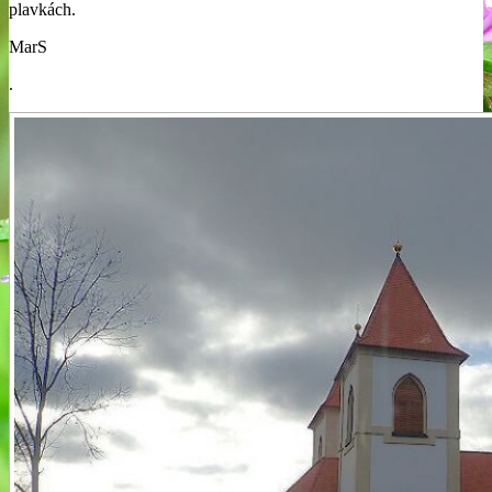
plavkách.
MarS
.