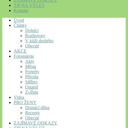
ZAJÍMAVÉ ODKAZY
TIP NA VÝLET
Kontakt
Úvod
Články
Dolníci
Rozhovory
V kůži druhého
Obecné
AKCE
Fotogalerie
Akty
Města
Portréty
Příroda
Stříbro
Ostatní
Zvířata
Videa
PRO ŽENY
Domácí dílna
Recepty
Obecné
ZAJÍMAVÉ ODKAZY