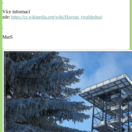
.
Více informací
zde:
https://cs.wikipedia.org/wiki/Havran_(rozhledna)
.
MarS
.