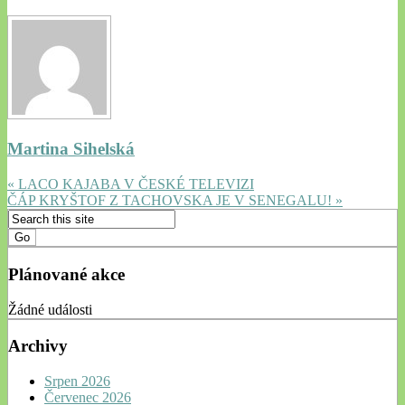
Martina Sihelská
« LACO KAJABA V ČESKÉ TELEVIZI
ČÁP KRYŠTOF Z TACHOVSKA JE V SENEGALU! »
Plánované akce
Žádné události
Archivy
Srpen 2026
Červenec 2026