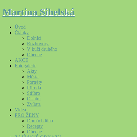
Martina Sihelská
Úvod
Články
Dolníci
Rozhovory
V kůži druhého
Obecné
AKCE
Fotogalerie
Akty
Města
Portréty
Příroda
Stříbro
Ostatní
Zvířata
Videa
PRO ŽENY
Domácí dílna
Recepty
Obecné