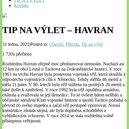
TIP NA VÝLET
Kontakt
TIP NA VÝLET – HAVRAN
31 ledna, 2021|Posted in:
Obecné
,
Příroda
,
Tip na výlet
1 720x přečteno
Rozhlednu Havran zřejmě moc představovat nemusím. Nachází asi
12 km za obcí Lesná u Tachova na českoněmecké hranici. V roce
1963 na vrchu Havran byla postavena vojenská věž, která sloužila k
odposlechu vojenských cílů v Německu. Tehdy měřila 46 metrů a
měla 11 pater. V 80. letech byla věž snížena na pouhých 26 metrů a
také došlo k zastřešení. V roce 1992 byla věž opuštěna armádou,
chátrala a zvažovala se její demolice. To se ovšem lidem nelíbilo a
občanské sdružení Klub vojenské historie a sportů Tachov požádal o
převod do svého majetku a začal věž postupně opravovat. Nosná
konstrukce zůstala stejná, ale byla doplněna schodištěm a
vyhlídkovým ochozem. V roce 2014 se stala rozhledna volně
přístupnou veřejnosti.