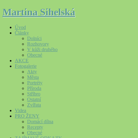
Martina Sihelská
Úvod
Články
Dolníci
Rozhovory
V kůži druhého
Obecné
AKCE
Fotogalerie
Akty
Města
Portréty
Příroda
Stříbro
Ostatní
Zvířata
Videa
PRO ŽENY
Domácí dílna
Recepty
Obecné