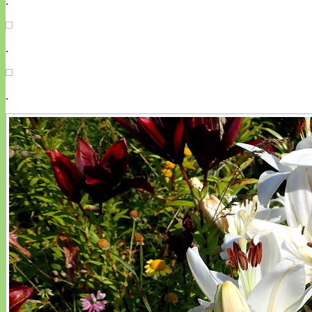
.
.
.