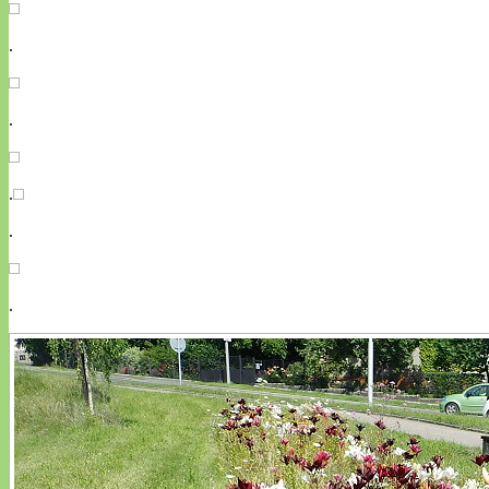
.
.
.
.
.