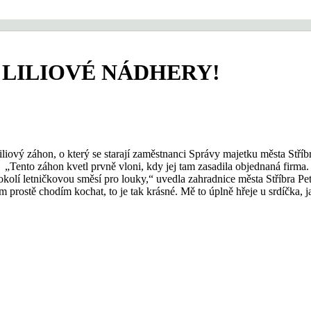
LILIOVÉ NÁDHERY!
iový záhon, o který se starají zaměstnanci Správy majetku města Stříbr
at. „Tento záhon kvetl prvně vloni, kdy jej tam zasadila objednaná firm
 okolí letničkovou směsí pro louky,“ uvedla zahradnice města Stříbra P
rostě chodím kochat, to je tak krásné. Mě to úplně hřeje u srdíčka, jak