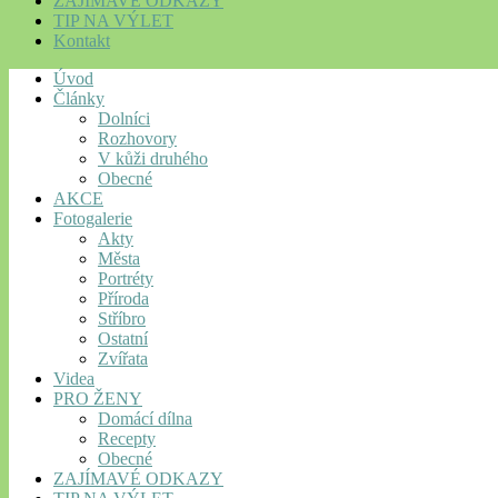
ZAJÍMAVÉ ODKAZY
TIP NA VÝLET
Kontakt
Úvod
Články
Dolníci
Rozhovory
V kůži druhého
Obecné
AKCE
Fotogalerie
Akty
Města
Portréty
Příroda
Stříbro
Ostatní
Zvířata
Videa
PRO ŽENY
Domácí dílna
Recepty
Obecné
ZAJÍMAVÉ ODKAZY