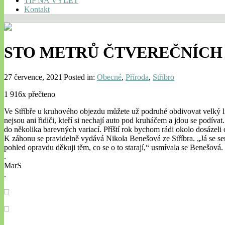
TIP NA VÝLET
Kontakt
STO METRŮ ČTVEREČNÍCH 
27 července, 2021|Posted in:
Obecné
,
Příroda
,
Stříbro
1 916x přečteno
Ve Stříbře u kruhového objezdu můžete už podruhé obdivovat velký lil
nejsou ani řidiči, kteří si nechají auto pod kruháčem a jdou se podív
do několika barevných variací. Příští rok bychom rádi okolo dosázeli
K záhonu se pravidelně vydává Nikola Benešová ze Stříbra. „Já se sem p
pohled opravdu děkuji těm, co se o to starají,“ usmívala se Benešová.
.
MarS
.