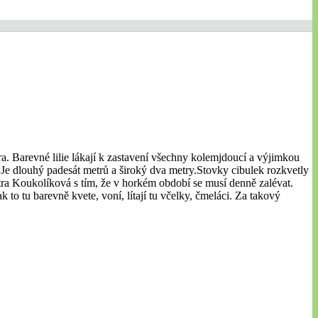
a. Barevné lilie lákají k zastavení všechny kolemjdoucí a výjimkou
a. Je dlouhý padesát metrů a široký dva metry.Stovky cibulek rozkvetly
etra Koukolíková s tím, že v horkém období se musí denně zalévat.
 to tu barevně kvete, voní, lítají tu včelky, čmeláci. Za takový