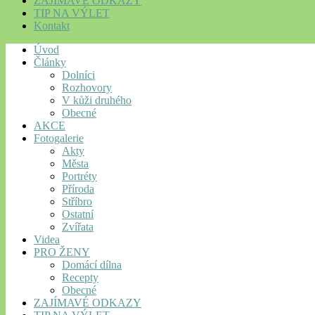
ZAJÍMAVÉ ODKAZY
TIP NA VÝLET
Kontakt
Úvod
Články
Dolníci
Rozhovory
V kůži druhého
Obecné
AKCE
Fotogalerie
Akty
Města
Portréty
Příroda
Stříbro
Ostatní
Zvířata
Videa
PRO ŽENY
Domácí dílna
Recepty
Obecné
ZAJÍMAVÉ ODKAZY