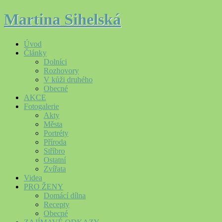
Martina Sihelská
Úvod
Články
Dolníci
Rozhovory
V kůži druhého
Obecné
AKCE
Fotogalerie
Akty
Města
Portréty
Příroda
Stříbro
Ostatní
Zvířata
Videa
PRO ŽENY
Domácí dílna
Recepty
Obecné