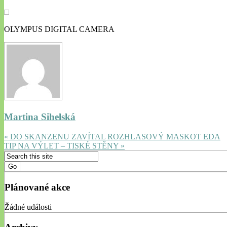
OLYMPUS DIGITAL CAMERA
Martina Sihelská
« DO SKANZENU ZAVÍTAL ROZHLASOVÝ MASKOT EDA
TIP NA VÝLET – TISKÉ STĚNY »
Plánované akce
Žádné události