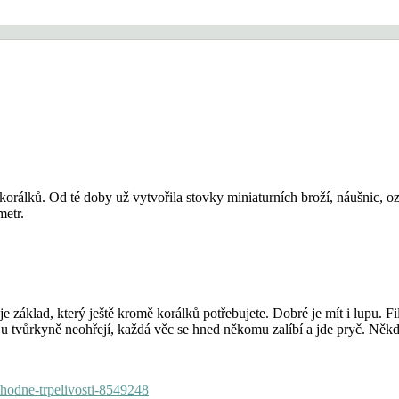
korálků. Od té doby už vytvořila stovky miniaturních broží, náušnic, o
metr.
 je základ, který ještě kromě korálků potřebujete. Dobré je mít i lupu. F
u tvůrkyně neohřejí, každá věc se hned někomu zalíbí a jde pryč. Něk
e-hodne-trpelivosti-8549248