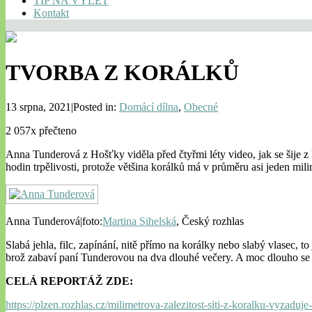
TIP NA VÝLET
Kontakt
TVORBA Z KORÁLKŮ
13 srpna, 2021|Posted in:
Domácí dílna
,
Obecné
2 057x přečteno
Anna Tunderová z Hošťky viděla před čtyřmi léty video, jak se šije z 
hodin trpělivosti, protože většina korálků má v průměru asi jeden mili
Anna Tunderová
|
foto:
Martina Sihelská
,
Český rozhlas
Slabá jehla, filc, zapínání, nitě přímo na korálky nebo slabý vlasec, to
brož zabaví paní Tunderovou na dva dlouhé večery. A moc dlouho se 
CELÁ REPORTÁŽ ZDE:
https://plzen.rozhlas.cz/milimetrova-zalezitost-siti-z-koralku-vyzaduj