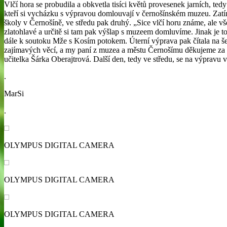
Vlčí hora se probudila a obkvetla tisíci květů provesenek jarních, ted
kteří si vycházku s výpravou domlouvají v černošínském muzeu. Zatímc
školy v Černošíně, ve středu pak druhý. „Sice vlčí horu známe, ale vš
zlatohlavé a určitě si tam pak výšlap s muzeem domluvíme. Jinak je to 
dále k soutoku Mže s Kosím potokem. Úterní výprava pak čítala na šest 
zajímavých věcí, a my paní z muzea a městu Černošímu děkujeme za tak
učitelka Šárka Oberajtrová. Další den, tedy ve středu, se na výpravu v
.
MarSi
.
OLYMPUS DIGITAL CAMERA
OLYMPUS DIGITAL CAMERA
OLYMPUS DIGITAL CAMERA