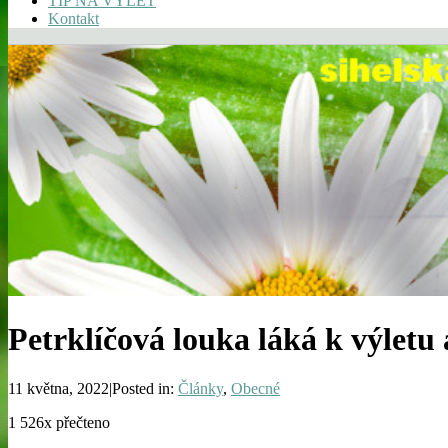
TIP NA VÝLET
Kontakt
Petrklíčová louka láká k výletu 
11 května, 2022|Posted in:
Články
,
Obecné
1 526x přečteno