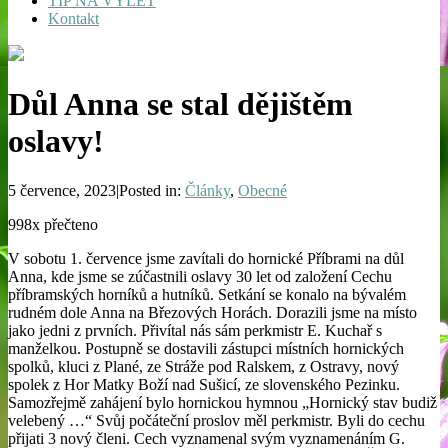
TIP NA VÝLET
Kontakt
Důl Anna se stal dějištěm
oslavy!
5 července, 2023|Posted in:
Články
,
Obecné
998x přečteno
V sobotu 1. července jsme zavítali do hornické Příbrami na důl
Anna, kde jsme se zúčastnili oslavy 30 let od založení Cechu
příbramských horníků a hutníků. Setkání se konalo na bývalém
rudném dole Anna na Březových Horách. Dorazili jsme na místo
jako jedni z prvních. Přivítal nás sám perkmistr E. Kuchař s
manželkou. Postupně se dostavili zástupci místních hornických
spolků, kluci z Plané, ze Stráže pod Ralskem, z Ostravy, nový
spolek z Hor Matky Boží nad Sušicí, ze slovenského Pezinku.
Samozřejmě zahájení bylo hornickou hymnou „Hornický stav budiž
velebený …“ Svůj počáteční proslov měl perkmistr. Byli do cechu
přijati 3 nový členi. Cech vyznamenal svým vyznamenáním G.