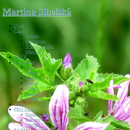
Martina Sihelská
Úvod
Články
Dolníci
Rozhovory
V kůži druhého
Obecné
AKCE
Fotogalerie
Akty
Města
Portréty
Příroda
Stříbro
Ostatní
Zvířata
Videa
PRO ŽENY
Domácí dílna
Recepty
Obecné