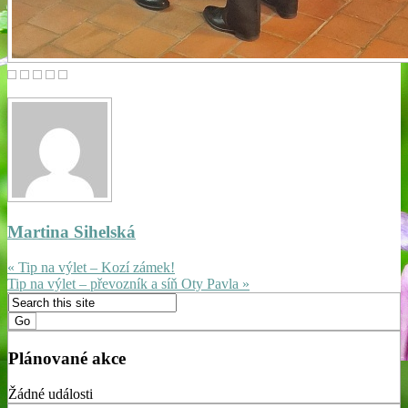
Martina Sihelská
« Tip na výlet – Kozí zámek!
Tip na výlet – převozník a síň Oty Pavla »
Plánované akce
Žádné události