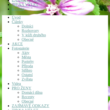
ZAJÍMAVÉ ODKAZY
TIP NA VÝLET
Kontakt
Úvod
Články
Dolníci
Rozhovory
V kůži druhého
Obecné
AKCE
Fotogalerie
Akty
Města
Portréty
Příroda
Stříbro
Ostatní
Zvířata
Videa
PRO ŽENY
Domácí dílna
Recepty
Obecné
ZAJÍMAVÉ ODKAZY