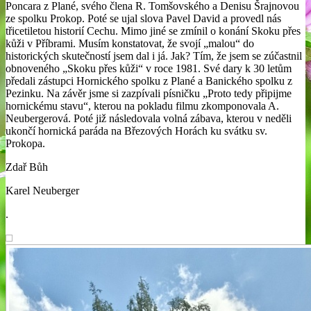
Poncara z Plané, svého člena R. Tomšovského a Denisu Šrajnovou
ze spolku Prokop. Poté se ujal slova Pavel David a provedl nás
třicetiletou historií Cechu. Mimo jiné se zmínil o konání Skoku přes
kůži v Příbrami. Musím konstatovat, že svojí „malou“ do
historických skutečností jsem dal i já. Jak? Tím, že jsem se zúčastnil
obnoveného „Skoku přes kůži“ v roce 1981. Své dary k 30 letům
předali zástupci Hornického spolku z Plané a Banického spolku z
Pezinku. Na závěr jsme si zazpívali písničku „Proto tedy připijme
hornickému stavu“, kterou na pokladu filmu zkomponovala A.
Neubergerová. Poté již následovala volná zábava, kterou v neděli
ukončí hornická paráda na Březových Horách ku svátku sv.
Prokopa.
Zdař Bůh
Karel Neuberger
.