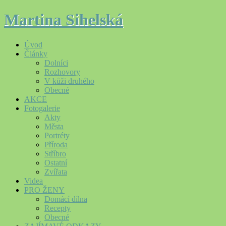
Martina Sihelská
Úvod
Články
Dolníci
Rozhovory
V kůži druhého
Obecné
AKCE
Fotogalerie
Akty
Města
Portréty
Příroda
Stříbro
Ostatní
Zvířata
Videa
PRO ŽENY
Domácí dílna
Recepty
Obecné