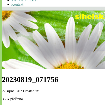
TIP NA VÝLET
Kontakt
20230819_071756
27 srpna, 2023|Posted in:
353x přečteno