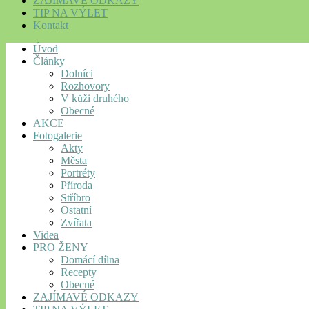
ZAJÍMAVÉ ODKAZY
TIP NA VÝLET
Kontakt
Úvod
Články
Dolníci
Rozhovory
V kůži druhého
Obecné
AKCE
Fotogalerie
Akty
Města
Portréty
Příroda
Stříbro
Ostatní
Zvířata
Videa
PRO ŽENY
Domácí dílna
Recepty
Obecné
ZAJÍMAVÉ ODKAZY