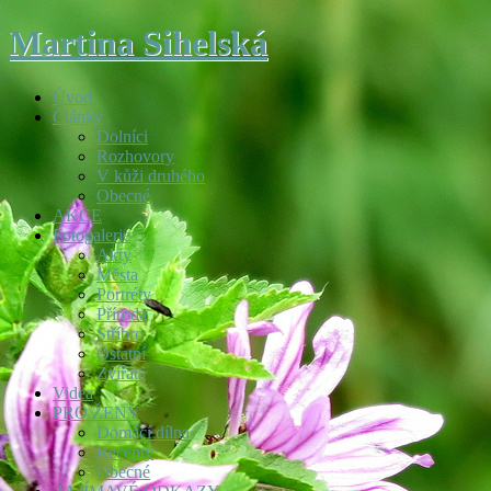
Martina Sihelská
Úvod
Články
Dolníci
Rozhovory
V kůži druhého
Obecné
AKCE
Fotogalerie
Akty
Města
Portréty
Příroda
Stříbro
Ostatní
Zvířata
Videa
PRO ŽENY
Domácí dílna
Recepty
Obecné