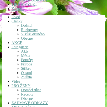
ZAJÍMAVÉ ODKAZY
TIP NA VÝLET
Kontakt
Úvod
Články
Dolníci
Rozhovory
V kůži druhého
Obecné
AKCE
Fotogalerie
Akty
Města
Portréty
Příroda
Stříbro
Ostatní
Zvířata
Videa
PRO ŽENY
Domácí dílna
Recepty
Obecné
ZAJÍMAVÉ ODKAZY