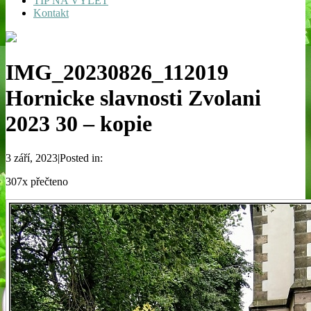
TIP NA VÝLET
Kontakt
IMG_20230826_112019
Hornicke slavnosti Zvolani
2023 30 – kopie
3 září, 2023|Posted in:
307x přečteno