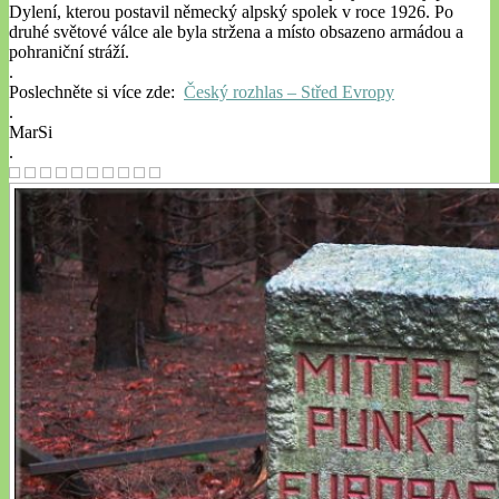
Dylení, kterou postavil německý alpský spolek v roce 1926. Po
druhé světové válce ale byla stržena a místo obsazeno armádou a
pohraniční stráží.
.
Poslechněte si více zde:
Český rozhlas – Střed Evropy
.
MarSi
.