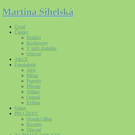
Martina Sihelská
Úvod
Články
Dolníci
Rozhovory
V kůži druhého
Obecné
AKCE
Fotogalerie
Akty
Města
Portréty
Příroda
Stříbro
Ostatní
Zvířata
Videa
PRO ŽENY
Domácí dílna
Recepty
Obecné