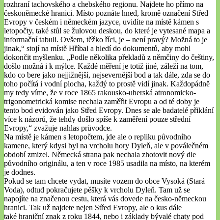
rozhraní tachovského a chebského regionu. Najdete ho přímo na
českoněmecké hranici. Místo poznáte hned, kromě označení Střed
Evropy v českém i německém jazyce, uvidíte na místě kámen s
letopočty, také stůl se žulovou deskou, do které je vytesané mapa a
informační tabuli. Ovšem, těžko říci, je – není pravý? Možná to je
jinak,“ stojí na místě Hříbal a hledí do dokumentů, aby mohl
dokončit myšlenku. „Podle několika překladů z němčiny do češtiny,
došlo možná i k mýlce. Každé měření je totiž jiné, záleží na tom,
kdo co bere jako nejjižnější, nejsevernější bod a tak dále, zda se do
toho počítá i vodní plocha, každý to prostě vidí jinak. Každopádně
my tedy víme, že v roce 1865 rakousko-uherská atronomicko-
trigonometrická komise nechala zaměřit Evropu a od té doby je
tento bod evidován jako Střed Evropy. Dnes se ale badatelé přiklání
více k názorů, že tehdy došlo spíše k zaměření pouze střední
Evropy,“ zvažuje nahlas průvodce.
Na místě je kámen s letopočtem, jde ale o repliku původního
kamene, který kdysi byl na vrcholu hory Dyleň, ale v poválečném
období zmizel. Německá strana pak nechala zhotovit nový dle
původního originálu, a ten v roce 1985 usadila na místo, na kterém
je dodnes.
Pokud se tam chcete vydat, musíte vozem do obce Vysoká (Stará
Voda), odtud pokračujete pěšky k vrcholu Dyleň. Tam už se
napojíte na značenou cestu, která vás dovede na česko-německou
hranici. Tak už najdete nejen Střed Evropy, ale o kus dále
také hraniční znak z roku 1844, nebo i základy bývalé chaty pod