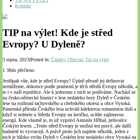
TIP NA VÝLET
Kontakt
TIP na výlet! Kde je střed
Evropy? U Dyleně?
3 srpna, 2023|Posted in:
Články
,
Obecné
,
Tip na výlet
1 384x přečteno
Jestlipak víte, kde je střed Evropy? Úplně přesně jej definovat
nemůžeme, dokonce podle pramenů je těch středů Evropy několik, a
to i v naší republice. Ale k jednomu z nich se podíváme. Nachází se
na česko-německé hranici v lese nedaleko hory Dyleň v Českém
lese na rozhraní tachovského a chebského okresu u obce Vysoká.
Panenská příroda Českého lesa uchvátí kdekterou romanistou duši a
když si sednete u Středu Evropy na lavičku, ucítíte zajímavou
energii. Kde vlastně je, to už vypráví Antonín Hříbal, průvodce
Českým lesem. „Tento střed Evropy je možná ten pravý, ale další
badatelé to vyvracejí. A právě proto jich najdete několik, jeden z
nich je blízko vrchu Dyleň v Českém lese nedaleko obce Vysoká na