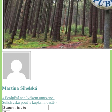
Martina Sihelská
« Potápění není věkem omezeno!
Sulislavská pouť s kapkami deště »