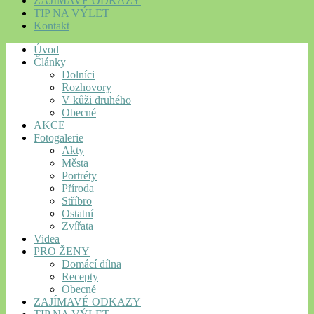
ZAJÍMAVÉ ODKAZY
TIP NA VÝLET
Kontakt
Úvod
Články
Dolníci
Rozhovory
V kůži druhého
Obecné
AKCE
Fotogalerie
Akty
Města
Portréty
Příroda
Stříbro
Ostatní
Zvířata
Videa
PRO ŽENY
Domácí dílna
Recepty
Obecné
ZAJÍMAVÉ ODKAZY